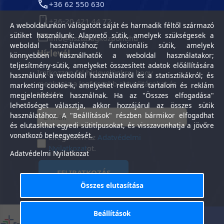
+36 62 550 630
+36-20 421 44 72
A weboldalunkon válogatott saját és harmadik féltől származó
sütiket használunk: Alapvető sütik, amelyek szükségesek a
info@tisztasagkozpont.hu
weboldal használatához; funkcionális sütik, amelyek
Hírlevél
könnyebben használhatók a weboldal használatakor;
teljesítmény-sütik, amelyeket összesített adatok előállítására
Iratkozzon fel hírlevelünkre, hogy
használunk a weboldal használatáról és a statisztikákról; és
megkapja a legfrissebb aktualitásokat és
marketing cookie-k, amelyeket releváns tartalom és reklám
híreket.
megjelenítésére használnak. Ha az "Összes elfogadása"
lehetőséget választja, akkor hozzájárul az összes sütik
használatához. A "Beállítások" részben bármikor elfogadhat
és elutasíthat egyedi sütitípusokat, és visszavonhatja a jövőre
vonatkozó beleegyezését.
Elfogadom az
Adatvédelmi
Nyilatkozat
ot.
Adatvédelmi Nyilatkozat
FELIRATKOZÁS
Összes elutasítása
Beállítások
Általános Szerződési
Adatkezelési