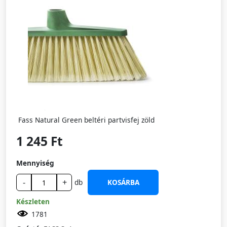
Fass Natural Green beltéri partvisfej zöld
1 245 Ft
Mennyiség
-
+
db
KOSÁRBA
Készleten
1781