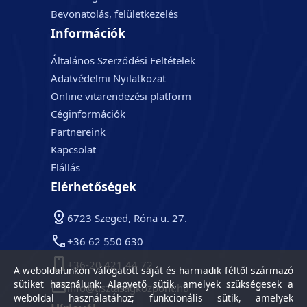
Bevonatolás, felületkezelés
Információk
Általános Szerződési Feltételek
Adatvédelmi Nyilatkozat
Online vitarendezési platform
Céginformációk
Partnereink
Kapcsolat
Elállás
Elérhetőségek
6723 Szeged, Róna u. 27.
+36 62 550 630
+36-20 421 44 72
A weboldalunkon válogatott saját és harmadik féltől származó
sütiket használunk: Alapvető sütik, amelyek szükségesek a
info@tisztasagkozpont.hu
weboldal használatához; funkcionális sütik, amelyek