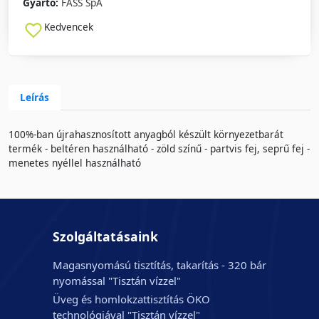
Gyártó:
FASS SpA
Kedvencek
Leírás
100%-ban újrahasznosított anyagból készült környezetbarát
termék - beltéren használható - zöld színű - partvis fej, seprű fej -
menetes nyéllel használható
Szolgáltatásaink
Magasnyomású tisztítás, takarítás - 320 bár
nyomással "Tisztán vízzel"
Üveg és homlokzattisztítás ÖKO
technológiával "Tisztán vízzel"