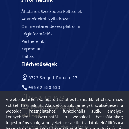
Általános Szerződési Feltételek
Adatvédelmi Nyilatkozat
Online vitarendezési platform
Céginformációk
Partnereink
Kapcsolat
Elállás
Elérhetőségek
6723 Szeged, Róna u. 27.
+36 62 550 630
+36-20 421 44 72
A weboldalunkon válogatott saját és harmadik féltől származó
sütiket használunk: Alapvető sütik, amelyek szükségesek a
info@tisztasagkozpont.hu
weboldal használatához; funkcionális sütik, amelyek
Hírlevél
könnyebben használhatók a weboldal használatakor;
teljesítmény-sütik, amelyeket összesített adatok előállítására
Iratkozzon fel hírlevelünkre, hogy
használunk a weboldal használatáról és a statisztikákról; és