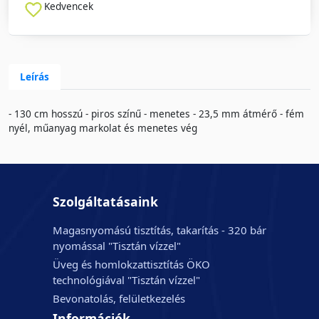
Kedvencek
Leírás
- 130 cm hosszú - piros színű - menetes - 23,5 mm átmérő - fém
nyél, műanyag markolat és menetes vég
Szolgáltatásaink
Magasnyomású tisztítás, takarítás - 320 bár
nyomással "Tisztán vízzel"
Üveg és homlokzattisztítás ÖKO
technológiával "Tisztán vízzel"
Bevonatolás, felületkezelés
Információk