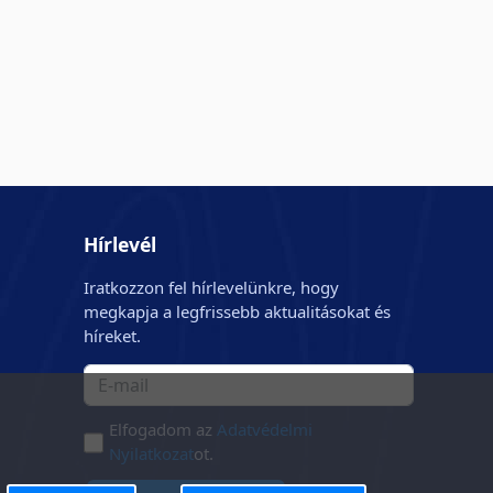
Hírlevél
Iratkozzon fel hírlevelünkre, hogy
megkapja a legfrissebb aktualitásokat és
híreket.
Elfogadom az
Adatvédelmi
Nyilatkozat
ot.