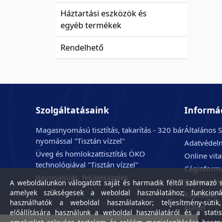
Háztartási eszközök és
egyéb termékek
Rendelhető
Szolgáltatásaink
Informá
Magasnyomású tisztítás, takarítás - 320 bár
Általános S
nyomással "Tisztán vízzel"
Adatvédelm
Üveg és homlokzattisztítás ÖKO
Online vit
technológiával "Tisztán vízzel"
Céginform
Bevonatolás, felületkezelés
Partnerein
A weboldalunkon válogatott saját és harmadik féltől származó sü
amelyek szükségesek a weboldal használatához; funkcioná
Kapcsolat
használhatók a weboldal használatakor; teljesítmény-sütik
Elállás
előállítására használunk a weboldal használatáról és a statis