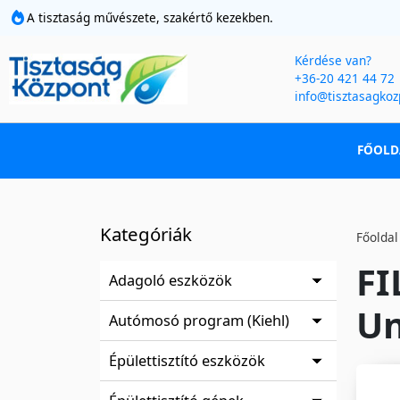
A tisztaság művészete, szakértő kezekben.
Kérdése van?
+36-20 421 44 72
info@tisztasagkoz
FŐOLD
Kategóriák
Főoldal
FI
Adagoló eszközök
Un
Autómosó program (Kiehl)
Épülettisztító eszközök