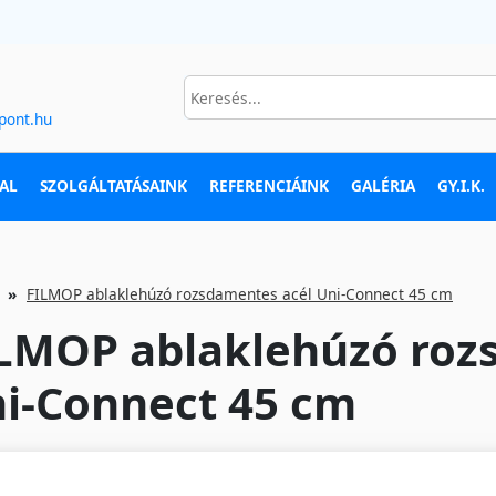
pont.hu
AL
SZOLGÁLTATÁSAINK
REFERENCIÁINK
GALÉRIA
GY.I.K.
FILMOP ablaklehúzó rozsdamentes acél Uni-Connect 45 cm
LMOP ablaklehúzó roz
i-Connect 45 cm