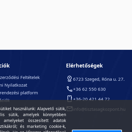
ciók
Elérhetőségek
zerződési Feltételek
6723 Szeged, Róna u. 27.
i Nyilatkozat
+36 62 550 630
arendezési platform
+36-20 421 44 72
ációk
k
tiket használunk: Alapvető sütik,
info@tisztasagkozpont.hu
lis sütik, amelyek könnyebben
, amelyeket összesített adatok
ztikákról; és marketing cookie-k,