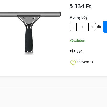
5 334 Ft
Mennyiség
-
+
db
Készleten
284
Kedvencek