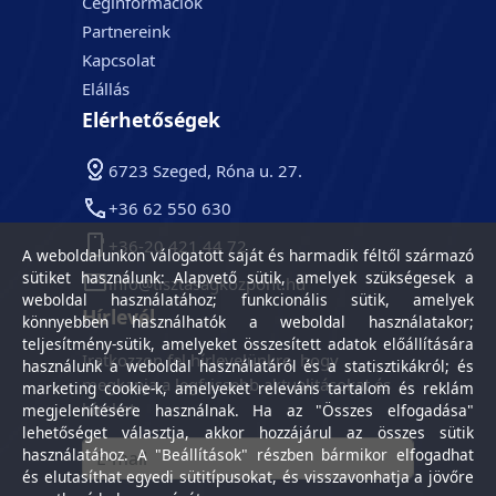
Céginformációk
Partnereink
Kapcsolat
Elállás
Elérhetőségek
6723 Szeged, Róna u. 27.
+36 62 550 630
+36-20 421 44 72
A weboldalunkon válogatott saját és harmadik féltől származó
sütiket használunk: Alapvető sütik, amelyek szükségesek a
info@tisztasagkozpont.hu
weboldal használatához; funkcionális sütik, amelyek
Hírlevél
könnyebben használhatók a weboldal használatakor;
teljesítmény-sütik, amelyeket összesített adatok előállítására
Iratkozzon fel hírlevelünkre, hogy
használunk a weboldal használatáról és a statisztikákról; és
megkapja a legfrissebb aktualitásokat és
marketing cookie-k, amelyeket releváns tartalom és reklám
híreket.
megjelenítésére használnak. Ha az "Összes elfogadása"
lehetőséget választja, akkor hozzájárul az összes sütik
használatához. A "Beállítások" részben bármikor elfogadhat
és elutasíthat egyedi sütitípusokat, és visszavonhatja a jövőre