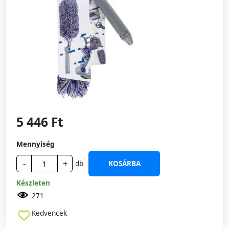
5 446 Ft
Mennyiség
-
+
db
KOSÁRBA
Készleten
271
Kedvencek