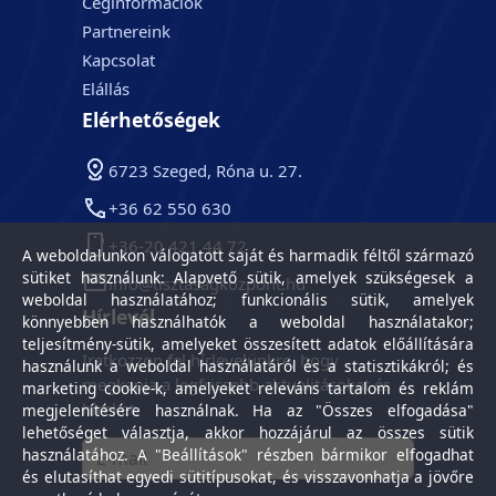
Céginformációk
Partnereink
Kapcsolat
Elállás
Elérhetőségek
6723 Szeged, Róna u. 27.
+36 62 550 630
+36-20 421 44 72
A weboldalunkon válogatott saját és harmadik féltől származó
sütiket használunk: Alapvető sütik, amelyek szükségesek a
info@tisztasagkozpont.hu
weboldal használatához; funkcionális sütik, amelyek
Hírlevél
könnyebben használhatók a weboldal használatakor;
teljesítmény-sütik, amelyeket összesített adatok előállítására
Iratkozzon fel hírlevelünkre, hogy
használunk a weboldal használatáról és a statisztikákról; és
megkapja a legfrissebb aktualitásokat és
marketing cookie-k, amelyeket releváns tartalom és reklám
híreket.
megjelenítésére használnak. Ha az "Összes elfogadása"
lehetőséget választja, akkor hozzájárul az összes sütik
használatához. A "Beállítások" részben bármikor elfogadhat
és elutasíthat egyedi sütitípusokat, és visszavonhatja a jövőre