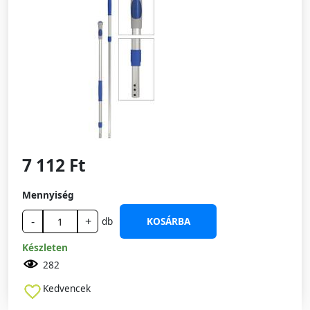
7 112 Ft
Mennyiség
-
+
db
KOSÁRBA
Készleten
282
Kedvencek