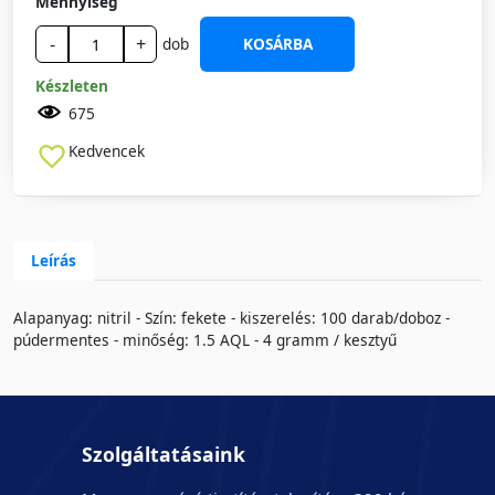
Mennyiség
-
+
dob
KOSÁRBA
Készleten
675
Kedvencek
Leírás
Alapanyag: nitril - Szín: fekete - kiszerelés: 100 darab/doboz -
púdermentes - minőség: 1.5 AQL - 4 gramm / kesztyű
Szolgáltatásaink