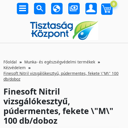
0
Főoldal
Munka- és egészségvédelmi termékek
Kézvédelem
Finesoft Nitril vizsgálókesztyű, púdermentes, fekete \"M\" 100
db/doboz
Finesoft Nitril
vizsgálókesztyű,
púdermentes, fekete \"M\"
100 db/doboz