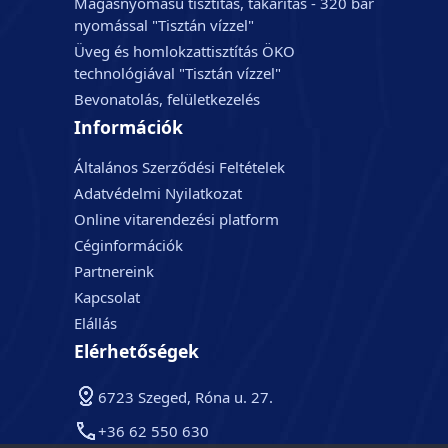
Magasnyomású tisztítás, takarítás - 320 bár
nyomással "Tisztán vízzel"
Üveg és homlokzattisztítás ÖKO
technológiával "Tisztán vízzel"
Bevonatolás, felületkezelés
Információk
Általános Szerződési Feltételek
Adatvédelmi Nyilatkozat
Online vitarendezési platform
Céginformációk
Partnereink
Kapcsolat
Elállás
Elérhetőségek
6723 Szeged, Róna u. 27.
+36 62 550 630