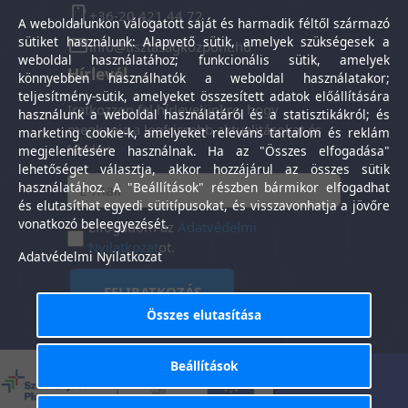
+36-20 421 44 72
A weboldalunkon válogatott saját és harmadik féltől származó
sütiket használunk: Alapvető sütik, amelyek szükségesek a
info@tisztasagkozpont.hu
weboldal használatához; funkcionális sütik, amelyek
Hírlevél
könnyebben használhatók a weboldal használatakor;
teljesítmény-sütik, amelyeket összesített adatok előállítására
Iratkozzon fel hírlevelünkre, hogy
használunk a weboldal használatáról és a statisztikákról; és
megkapja a legfrissebb aktualitásokat és
marketing cookie-k, amelyeket releváns tartalom és reklám
híreket.
megjelenítésére használnak. Ha az "Összes elfogadása"
lehetőséget választja, akkor hozzájárul az összes sütik
használatához. A "Beállítások" részben bármikor elfogadhat
és elutasíthat egyedi sütitípusokat, és visszavonhatja a jövőre
vonatkozó beleegyezését.
Elfogadom az
Adatvédelmi
Nyilatkozat
ot.
Adatvédelmi Nyilatkozat
FELIRATKOZÁS
Összes elutasítása
Beállítások
Általános Szerződési
Adatkezelési
-
Feltételek
tájékoztató