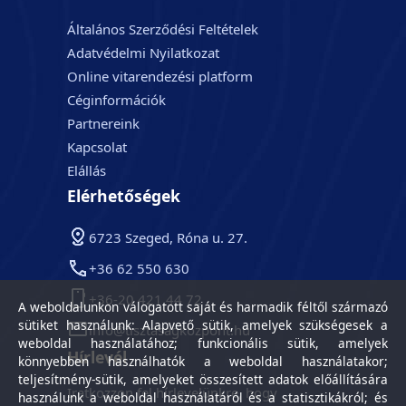
Általános Szerződési Feltételek
Adatvédelmi Nyilatkozat
Online vitarendezési platform
Céginformációk
Partnereink
Kapcsolat
Elállás
Elérhetőségek
6723 Szeged, Róna u. 27.
+36 62 550 630
+36-20 421 44 72
A weboldalunkon válogatott saját és harmadik féltől származó
sütiket használunk: Alapvető sütik, amelyek szükségesek a
info@tisztasagkozpont.hu
weboldal használatához; funkcionális sütik, amelyek
Hírlevél
könnyebben használhatók a weboldal használatakor;
teljesítmény-sütik, amelyeket összesített adatok előállítására
Iratkozzon fel hírlevelünkre, hogy
használunk a weboldal használatáról és a statisztikákról; és