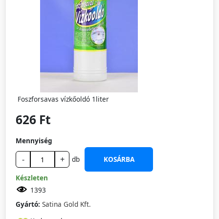
Foszforsavas vízkőoldó 1liter
626 Ft
Mennyiség
-
+
db
KOSÁRBA
Készleten
1393
Gyártó:
Satina Gold Kft.