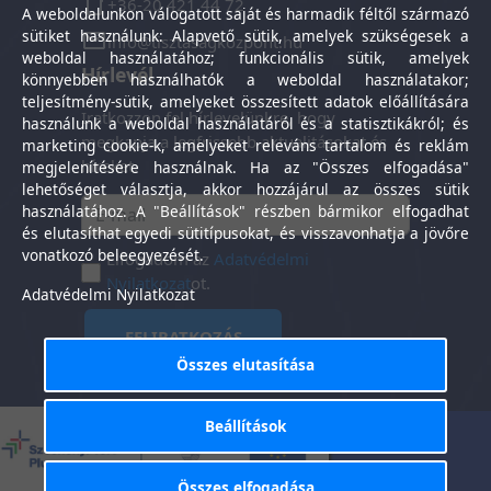
+36-20 421 44 72
A weboldalunkon válogatott saját és harmadik féltől származó
sütiket használunk: Alapvető sütik, amelyek szükségesek a
info@tisztasagkozpont.hu
weboldal használatához; funkcionális sütik, amelyek
Hírlevél
könnyebben használhatók a weboldal használatakor;
teljesítmény-sütik, amelyeket összesített adatok előállítására
Iratkozzon fel hírlevelünkre, hogy
használunk a weboldal használatáról és a statisztikákról; és
megkapja a legfrissebb aktualitásokat és
marketing cookie-k, amelyeket releváns tartalom és reklám
híreket.
megjelenítésére használnak. Ha az "Összes elfogadása"
lehetőséget választja, akkor hozzájárul az összes sütik
használatához. A "Beállítások" részben bármikor elfogadhat
és elutasíthat egyedi sütitípusokat, és visszavonhatja a jövőre
vonatkozó beleegyezését.
Elfogadom az
Adatvédelmi
Nyilatkozat
ot.
Adatvédelmi Nyilatkozat
FELIRATKOZÁS
Összes elutasítása
Beállítások
Általános Szerződési
Adatkezelési
-
Feltételek
tájékoztató
Összes elfogadása