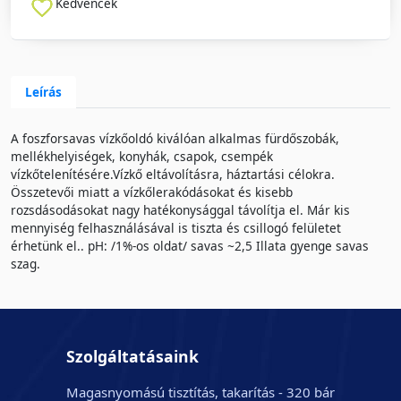
Kedvencek
Leírás
A foszforsavas vízkőoldó kiválóan alkalmas fürdőszobák,
mellékhelyiségek, konyhák, csapok, csempék
vízkőtelenítésére.Vízkő eltávolításra, háztartási célokra.
Összetevői miatt a vízkőlerakódásokat és kisebb
rozsdásodásokat nagy hatékonysággal távolítja el. Már kis
mennyiség felhasználásával is tiszta és csillogó felületet
érhetünk el.. pH: /1%-os oldat/ savas ~2,5 Illata gyenge savas
szag.
Szolgáltatásaink
Magasnyomású tisztítás, takarítás - 320 bár