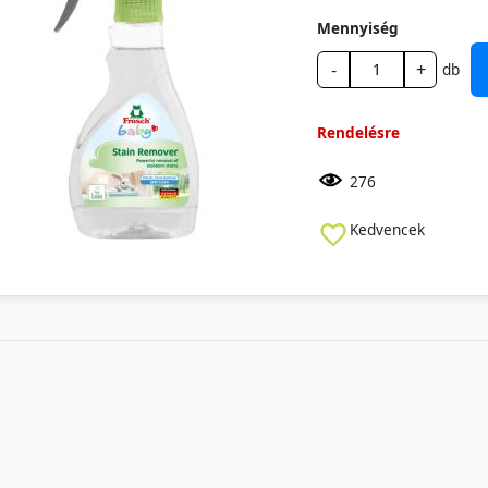
Mennyiség
-
+
db
Rendelésre
276
Kedvencek