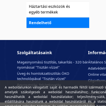
Háztartási eszközök és
egyéb termékek
Rendelhető
Szolgáltatásaink
Informá
Magasnyomású tisztítás, takarítás - 320 bár
Általános S
nyomással "Tisztán vízzel"
Adatvédelm
Üveg és homlokzattisztítás ÖKO
Online vit
technológiával "Tisztán vízzel"
Céginform
Bevonatolás, felületkezelés
Partnerein
A weboldalunkon válogatott saját és harmadik féltől származó sü
amelyek szükségesek a weboldal használatához; funkcioná
Kapcsolat
használhatók a weboldal használatakor; teljesítmény-sütik
Elállás
előállítására használunk a weboldal használatáról és a statis