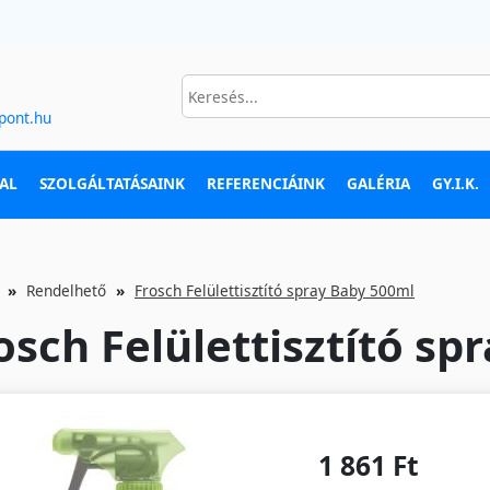
pont.hu
AL
SZOLGÁLTATÁSAINK
REFERENCIÁINK
GALÉRIA
GY.I.K.
Rendelhető
Frosch Felülettisztító spray Baby 500ml
osch Felülettisztító sp
1 861 Ft