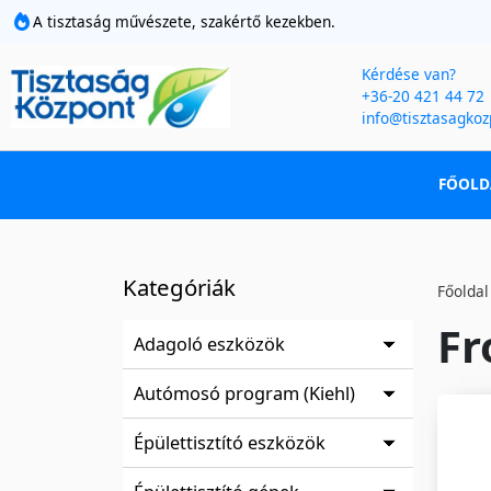
A tisztaság művészete, szakértő kezekben.
Kérdése van?
+36-20 421 44 72
info@tisztasagkoz
FŐOLD
Kategóriák
Főoldal
Fr
Adagoló eszközök
Autómosó program (Kiehl)
Épülettisztító eszközök