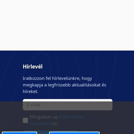
Hírlevél
Iratkozzon fel hírlevelünkre, hogy
megkapja a legfrissebb aktualitásokat és
híreket.
Elfogadom az
Adatvédelmi
Nyilatkozat
ot.