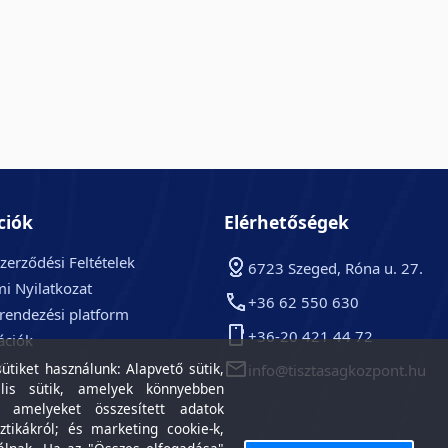
ciók
Elérhetőségek
zerződési Feltételek
6723 Szeged, Róna u. 27.
i Nyilatkozat
+36 62 550 630
arendezési platform
+36-20 421 44 72
ációk
k
tiket használunk: Alapvető sütik,
info@tisztasagkozpont.hu
lis sütik, amelyek könnyebben
, amelyeket összesített adatok
ztikákról; és marketing cookie-k,