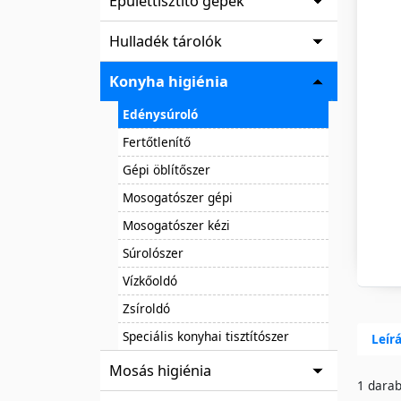
Épülettisztító gépek
Hulladék tárolók
Konyha higiénia
Edénysúroló
Fertőtlenítő
Gépi öblítőszer
Mosogatószer gépi
Mosogatószer kézi
Súrolószer
Vízkőoldó
Zsíroldó
Speciális konyhai tisztítószer
Leír
Mosás higiénia
1 darab