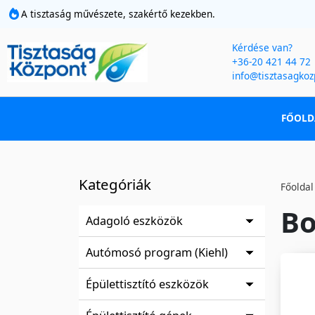
A tisztaság művészete, szakértő kezekben.
Kérdése van?
+36-20 421 44 72
info@tisztasagkoz
FŐOLD
Kategóriák
Főoldal
Bo
Adagoló eszközök
Autómosó program (Kiehl)
Épülettisztító eszközök