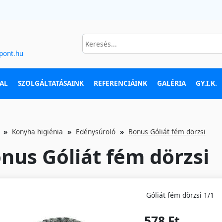
pont.hu
AL
SZOLGÁLTATÁSAINK
REFERENCIÁINK
GALÉRIA
GY.I.K.
Konyha higiénia
Edénysúroló
Bonus Góliát fém dörzsi
nus Góliát fém dörzsi
Góliát fém dörzsi 1/1
578 Ft