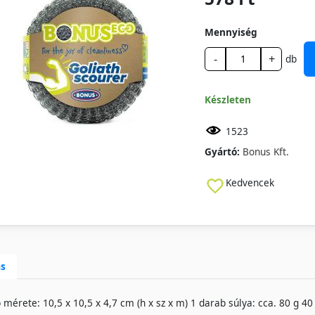
Mennyiség
-
+
db
Készleten
1523
Gyártó:
Bonus Kft.
Kedvencek
ás
 mérete: 10,5 x 10,5 x 4,7 cm (h x sz x m) 1 darab súlya: cca. 80 g 40