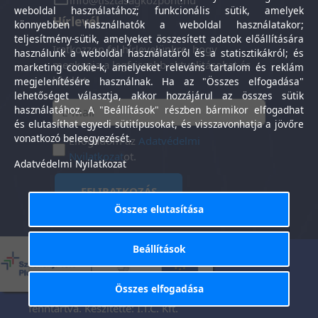
info@tisztasagkozpont.hu
weboldal használatához; funkcionális sütik, amelyek
Hírlevél
könnyebben használhatók a weboldal használatakor;
teljesítmény-sütik, amelyeket összesített adatok előállítására
Iratkozzon fel hírlevelünkre, hogy
használunk a weboldal használatáról és a statisztikákról; és
megkapja a legfrissebb aktualitásokat és
marketing cookie-k, amelyeket releváns tartalom és reklám
híreket.
megjelenítésére használnak. Ha az "Összes elfogadása"
lehetőséget választja, akkor hozzájárul az összes sütik
használatához. A "Beállítások" részben bármikor elfogadhat
és elutasíthat egyedi sütitípusokat, és visszavonhatja a jövőre
vonatkozó beleegyezését.
Elfogadom az
Adatvédelmi
Nyilatkozat
ot.
Adatvédelmi Nyilatkozat
FELIRATKOZÁS
Összes elutasítása
Beállítások
Általános Szerződési
Adatkezelési
-
Feltételek
tájékoztató
Összes elfogadása
Tisztaság Központ Kft. © 2025. Minden jog
fenntartva. Készítette:
I.T.C. Kft.