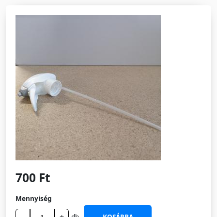
700 Ft
Mennyiség
db
KOSÁRBA