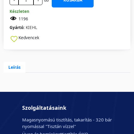
-
+
Készleten
1196
Gyártó:
KIEHL
Kedvencek
Leírás
Szolgáltatásaink
Magasnyomású tisztítás, takarítás - 320 bár
nyomással "Tisztán vízzel"