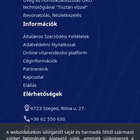
Üveg és homlokzattisztítás ÖKO
technológiával "Tisztán vízzel"
Bevonatolás, felületkezelés
Információk
Általános Szerződési Feltételek
Adatvédelmi Nyilatkozat
Online vitarendezési platform
Céginformációk
Partnereink
Kapcsolat
Elállás
Elérhetőségek
6723 Szeged, Róna u. 27.
+36 62 550 630
+36-20 421 44 72
A weboldalunkon válogatott saját és harmadik féltől származó
sütiket használunk: Alapvető sütik, amelyek szükségesek a