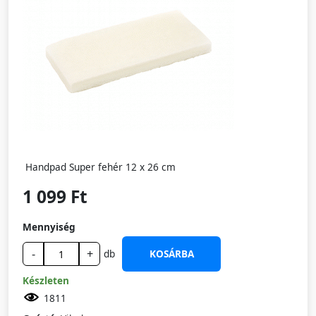
Handpad Super fehér 12 x 26 cm
1 099 Ft
Mennyiség
-
+
db
KOSÁRBA
Készleten
1811