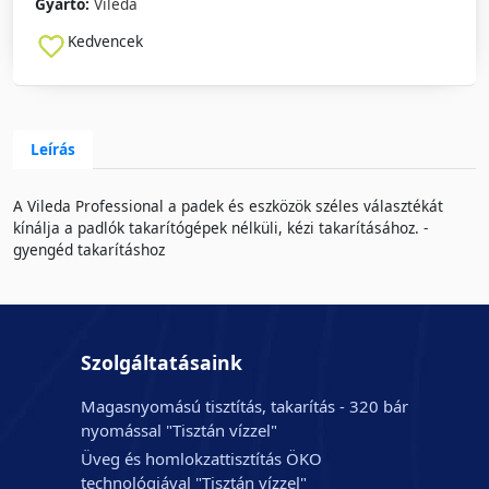
Gyártó:
Vileda
Kedvencek
Leírás
A Vileda Professional a padek és eszközök széles választékát
kínálja a padlók takarítógépek nélküli, kézi takarításához. -
gyengéd takarításhoz
Szolgáltatásaink
Magasnyomású tisztítás, takarítás - 320 bár
nyomással "Tisztán vízzel"
Üveg és homlokzattisztítás ÖKO
technológiával "Tisztán vízzel"