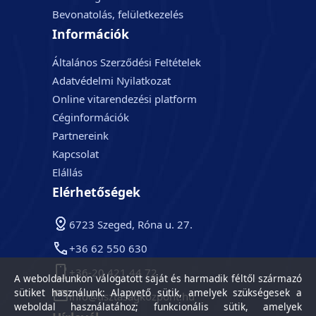
Bevonatolás, felületkezelés
Információk
Általános Szerződési Feltételek
Adatvédelmi Nyilatkozat
Online vitarendezési platform
Céginformációk
Partnereink
Kapcsolat
Elállás
Elérhetőségek
6723 Szeged, Róna u. 27.
+36 62 550 630
+36-20 421 44 72
A weboldalunkon válogatott saját és harmadik féltől származó
sütiket használunk: Alapvető sütik, amelyek szükségesek a
info@tisztasagkozpont.hu
weboldal használatához; funkcionális sütik, amelyek