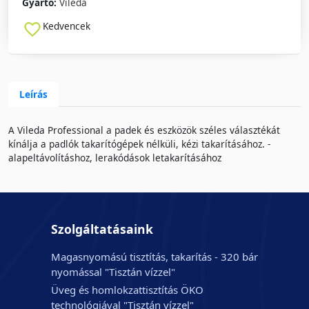
Gyártó:
Vileda
Kedvencek
Leírás
A Vileda Professional a padek és eszközök széles választékát
kínálja a padlók takarítógépek nélküli, kézi takarításához. -
alapeltávolításhoz, lerakódások letakarításához
Szolgáltatásaink
Magasnyomású tisztítás, takarítás - 320 bár
nyomással "Tisztán vízzel"
Üveg és homlokzattisztítás ÖKO
technológiával "Tisztán vízzel"