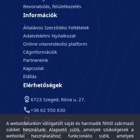
Bevonatolás, felületkezelés
Információk
Általános Szerződési Feltételek
Adatvédelmi Nyilatkozat
Online vitarendezési platform
Céginformációk
Partnereink
Kapcsolat
Elállás
Elérhetőségek
6723 Szeged, Róna u. 27.
+36 62 550 630
+36-20 421 44 72
A weboldalunkon válogatott saját és harmadik féltől származó
sütiket használunk: Alapvető sütik, amelyek szükségesek a
info@tisztasagkozpont.hu
weboldal használatához; funkcionális sütik, amelyek