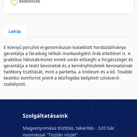
Kedvencek
Leírás
E könnyű porszívó ergonomikusan kialakított hordozóállványa
garantálja a fáradság nélküli munkavégzést órák elteltével is. A
praktikus hátizsák-kivitel ennek során elősegíti a forgásszöget és
garantálja a textil bevonatok és a keményfelületek bevonatainak
hatékony tisztítását, mint a parketta, a linóleum és a kő. További
kezelési komfortot jelent a kézifogóba beépített szíváserő-
szabályozó.
Szolgáltatásaink
Magasnyomású tisztítás, takarítás - 320 bár
nyomással "Tisztán vízzel"