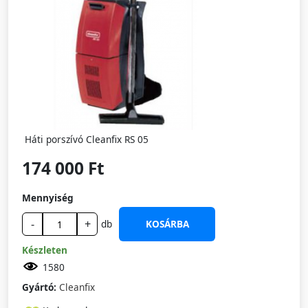
Háti porszívó Cleanfix RS 05
174 000 Ft
Mennyiség
-
+
db
KOSÁRBA
Készleten
1580
Gyártó:
Cleanfix