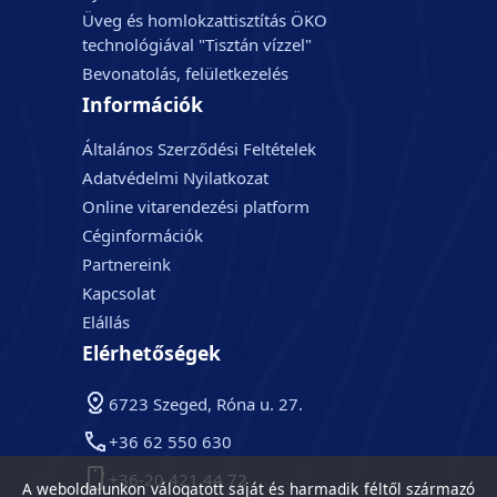
Üveg és homlokzattisztítás ÖKO
technológiával "Tisztán vízzel"
Bevonatolás, felületkezelés
Információk
Általános Szerződési Feltételek
Adatvédelmi Nyilatkozat
Online vitarendezési platform
Céginformációk
Partnereink
Kapcsolat
Elállás
Elérhetőségek
6723 Szeged, Róna u. 27.
+36 62 550 630
+36-20 421 44 72
A weboldalunkon válogatott saját és harmadik féltől származó