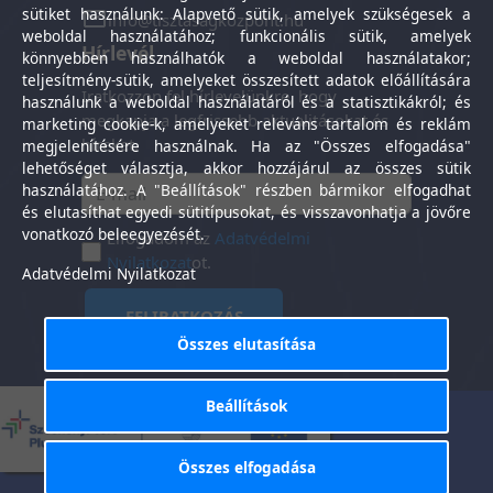
sütiket használunk: Alapvető sütik, amelyek szükségesek a
info@tisztasagkozpont.hu
weboldal használatához; funkcionális sütik, amelyek
Hírlevél
könnyebben használhatók a weboldal használatakor;
teljesítmény-sütik, amelyeket összesített adatok előállítására
Iratkozzon fel hírlevelünkre, hogy
használunk a weboldal használatáról és a statisztikákról; és
megkapja a legfrissebb aktualitásokat és
marketing cookie-k, amelyeket releváns tartalom és reklám
híreket.
megjelenítésére használnak. Ha az "Összes elfogadása"
lehetőséget választja, akkor hozzájárul az összes sütik
használatához. A "Beállítások" részben bármikor elfogadhat
és elutasíthat egyedi sütitípusokat, és visszavonhatja a jövőre
vonatkozó beleegyezését.
Elfogadom az
Adatvédelmi
Nyilatkozat
ot.
Adatvédelmi Nyilatkozat
FELIRATKOZÁS
Összes elutasítása
Beállítások
Általános Szerződési
Adatkezelési
-
Feltételek
tájékoztató
Összes elfogadása
Tisztaság Központ Kft. © 2025. Minden jog