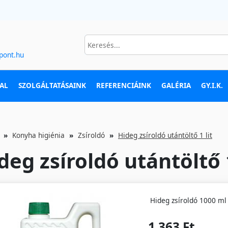
pont.hu
AL
SZOLGÁLTATÁSAINK
REFERENCIÁINK
GALÉRIA
GY.I.K.
Konyha higiénia
Zsíroldó
Hideg zsíroldó utántöltő 1 lit
deg zsíroldó utántöltő 1
Hideg zsíroldó 1000 ml
1 363 Ft