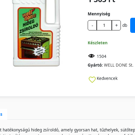
Mennyiség
-
+
db
Készleten
1504
Gyártó:
WELL DONE St. M
Kedvencek
ás
t hatékonyságú hideg zsíroldó, amely gyorsan hat, tűzhelyek, sütőtep