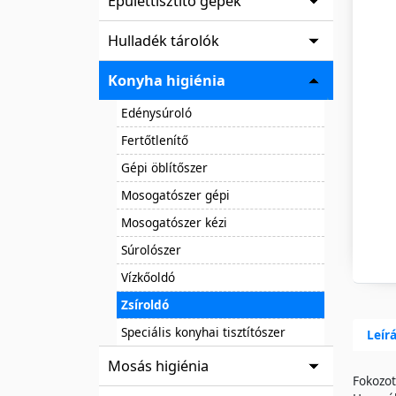
Épülettisztító gépek
Hulladék tárolók
Konyha higiénia
Edénysúroló
Fertőtlenítő
Gépi öblítőszer
Mosogatószer gépi
Mosogatószer kézi
Súrolószer
Vízkőoldó
Zsíroldó
Speciális konyhai tisztítószer
Leír
Mosás higiénia
Fokozot