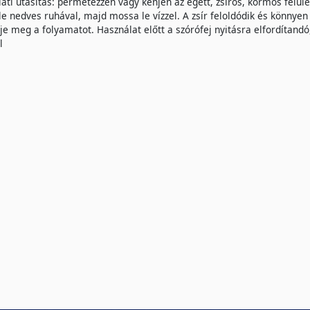
ati utasítás: permetezzen vagy kenjen az égett, zsíros, kormos felül
 le nedves ruhával, majd mossa le vízzel. A zsír feloldódik és könnye
je meg a folyamatot. Használat előtt a szórófej nyitásra elfordítandó,
l