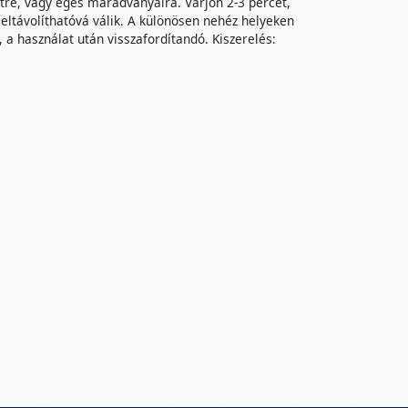
etre, vagy égés maradványaira. Várjon 2-3 percet,
n eltávolíthatóvá válik. A különösen nehéz helyeken
 a használat után visszafordítandó. Kiszerelés: