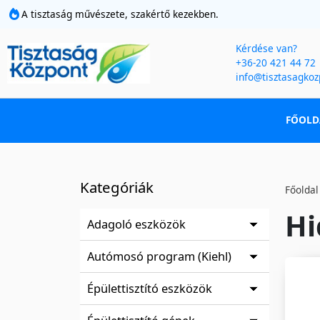
A tisztaság művészete, szakértő kezekben.
Kérdése van?
+36-20 421 44 72
info@tisztasagkoz
FŐOLD
Kategóriák
Főoldal
Hi
Adagoló eszközök
Autómosó program (Kiehl)
Épülettisztító eszközök