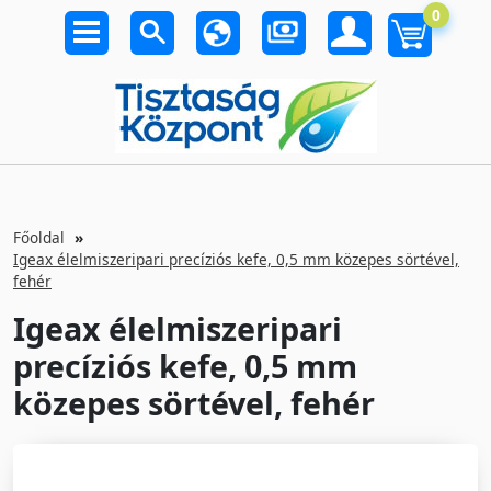
0
Főoldal
Igeax élelmiszeripari precíziós kefe, 0,5 mm közepes sörtével,
fehér
Igeax élelmiszeripari
precíziós kefe, 0,5 mm
közepes sörtével, fehér