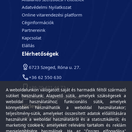
Adatvédelmi Nyilatkozat
Online vitarendezési platform
Céginformációk
Partnereink
Kapcsolat
Elállás
Elérhetőségek
6723 Szeged, Róna u. 27.
+36 62 550 630
+36-20 421 44 72
A weboldalunkon válogatott saját és harmadik féltől származó
sütiket használunk: Alapvető sütik, amelyek szükségesek a
info@tisztasagkozpont.hu
weboldal használatához; funkcionális sütik, amelyek
Hírlevél
könnyebben használhatók a weboldal használatakor;
teljesítmény-sütik, amelyeket összesített adatok előállítására
Iratkozzon fel hírlevelünkre, hogy
használunk a weboldal használatáról és a statisztikákról; és
megkapja a legfrissebb aktualitásokat és
marketing cookie-k, amelyeket releváns tartalom és reklám
híreket.
megjelenítésére használnak. Ha az "Összes elfogadása"