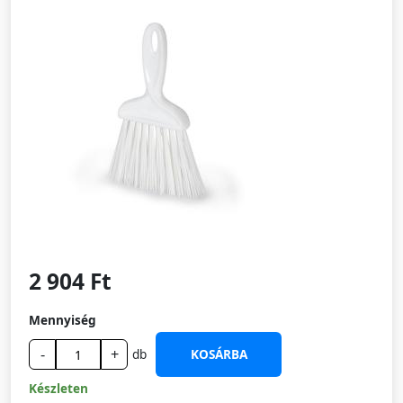
2 904 Ft
Mennyiség
-
+
db
KOSÁRBA
Készleten