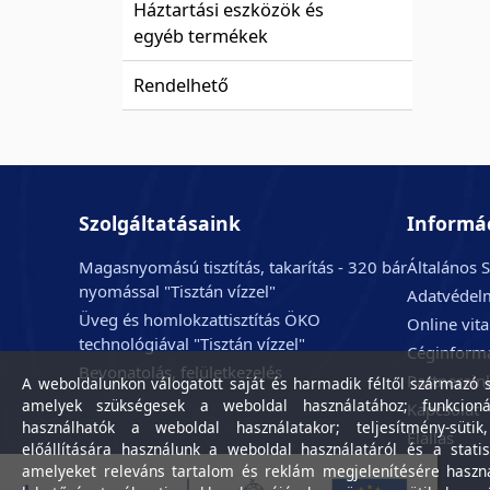
Háztartási eszközök és
egyéb termékek
Rendelhető
Szolgáltatásaink
Informá
Magasnyomású tisztítás, takarítás - 320 bár
Általános S
nyomással "Tisztán vízzel"
Adatvédelm
Üveg és homlokzattisztítás ÖKO
Online vit
technológiával "Tisztán vízzel"
Céginform
Bevonatolás, felületkezelés
Partnerein
A weboldalunkon válogatott saját és harmadik féltől származó sü
amelyek szükségesek a weboldal használatához; funkcioná
Kapcsolat
használhatók a weboldal használatakor; teljesítmény-sütik
Elállás
előállítására használunk a weboldal használatáról és a statis
amelyeket releváns tartalom és reklám megjelenítésére haszn