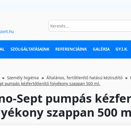
pont.hu
AL
SZOLGÁLTATÁSAINK
REFERENCIÁINK
GALÉRIA
GY.I.K.
Személy higiénia
Általános, fertőtlenítő hatású kéztisztító
pt pumpás kézfertőtlenítő folyékony szappan 500 ml.
no-Sept pumpás kézfer
lyékony szappan 500 m