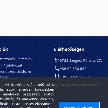
ciók
Elérhetőségek
zerződési Feltételek
6723 Szeged, Róna u. 27.
i Nyilatkozat
+36 62 550 630
arendezési platform
+36-20 421 44 72
ációk
k
tiket használunk: Alapvető sütik,
info@tisztasagkozpont.hu
lis sütik, amelyek könnyebben
, amelyeket összesített adatok
ztikákról; és marketing cookie-k,
álnak. Ha az "Összes elfogadása"
Összes elutasítása