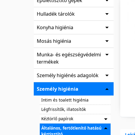
Épülettisztító gépek
Hulladék tárolók
Konyha higiénia
Mosás higiénia
Munka- és egészségvédelmi
termékek
Személy higiénés adagolók
Személy higiénia
Intim és toalett higiénia
Légfrissítők, illatosítók
Kéztörlő papírok
Általános, fertőtlenítő hatású
kéztisztító
Leír