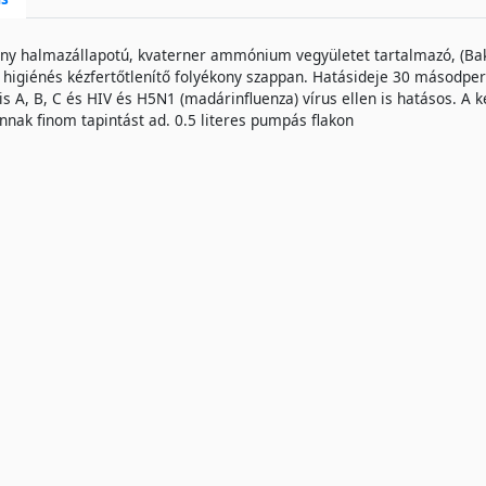
ny halmazállapotú, kvaterner ammónium vegyületet tartalmazó, (Bakte
 higiénés kézfertőtlenítő folyékony szappan. Hatásideje 30 másodperc,
is A, B, C és HIV és H5N1 (madárinfluenza) vírus ellen is hatásos. A 
nnak finom tapintást ad. 0.5 literes pumpás flakon