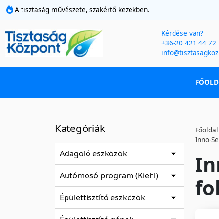
A tisztaság művészete, szakértő kezekben.
Kérdése van?
+36-20 421 44 72
info@tisztasagkoz
FŐOLD
Kategóriák
Főoldal
Inno-Se
Adagoló eszközök
In
Autómosó program (Kiehl)
fo
Épülettisztító eszközök