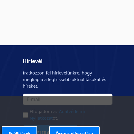
Hírlevél
Iratkozzon fel hírlevelünkre, hogy
megkapja a legfrissebb aktualitásokat és
híreket.
Elfogadom az
Adatvédelmi
Nyilatkozat
ot.
FELIRATKOZÁS
Beállítások
Összes elfogadása