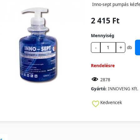
Inno-sept pumpás kézfe
2 415 Ft
Mennyiség
-
+
db
Rendelésre
2878
Gyártó:
INNOVENG Kft.
Kedvencek
ás