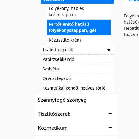
Folyékony, hab és
krémszappan
Folyéko
hatású)
Fertőtlenítő hatású
Hepatit
folyékonyszappan, gél
fogva a
Kéztisztító krém
Toalett papírok
Papírzsebkendő
Szalvéta
Orvosi lepedő
Kozmetikai kendő, nedves törlő
Szennyfogó szőnyeg
Tisztítószerek
Kozmetikum