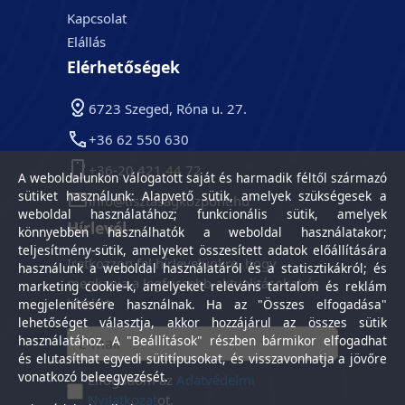
Kapcsolat
Elállás
Elérhetőségek
6723 Szeged, Róna u. 27.
+36 62 550 630
+36-20 421 44 72
A weboldalunkon válogatott saját és harmadik féltől származó
sütiket használunk: Alapvető sütik, amelyek szükségesek a
info@tisztasagkozpont.hu
weboldal használatához; funkcionális sütik, amelyek
Hírlevél
könnyebben használhatók a weboldal használatakor;
teljesítmény-sütik, amelyeket összesített adatok előállítására
Iratkozzon fel hírlevelünkre, hogy
használunk a weboldal használatáról és a statisztikákról; és
megkapja a legfrissebb aktualitásokat és
marketing cookie-k, amelyeket releváns tartalom és reklám
híreket.
megjelenítésére használnak. Ha az "Összes elfogadása"
lehetőséget választja, akkor hozzájárul az összes sütik
használatához. A "Beállítások" részben bármikor elfogadhat
és elutasíthat egyedi sütitípusokat, és visszavonhatja a jövőre
vonatkozó beleegyezését.
Elfogadom az
Adatvédelmi
Nyilatkozat
ot.