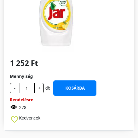
1 252 Ft
Mennyiség
-
+
db
KOSÁRBA
Rendelésre
278
Kedvencek