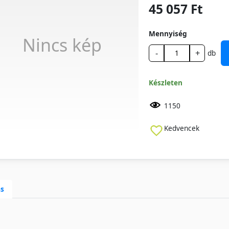
45 057 Ft
Mennyiség
Nincs kép
-
+
db
Készleten
1150
Kedvencek
ás