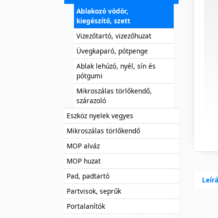
Ablakozó vödör,
kiegészítő, szett
Vizezőtartó, vizezőhuzat
Üvegkaparó, pótpenge
Ablak lehúzó, nyél, sín és
pótgumi
Mikroszálas törlőkendő,
szárazoló
Eszköz nyelek vegyes
Mikroszálas törlőkendő
MOP alváz
MOP huzat
Pad, padtartó
Leír
Partvisok, seprűk
Portalanítók