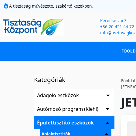
A tisztaság művészete, szakértő kezekben.
Kérdése van?
+36-20 421 44 72
info@tisztasagkoz
FŐOLD
Kategóriák
Főoldal
JETNEAT
Adagoló eszközök
JE
Autómosó program (Kiehl)
Épülettisztító eszközök
Ablaktisztítók