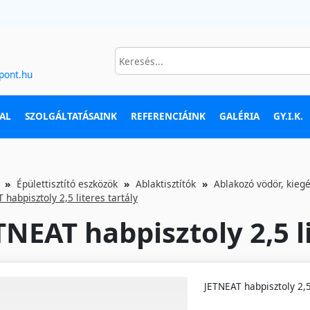
pont.hu
AL
SZOLGÁLTATÁSAINK
REFERENCIÁINK
GALÉRIA
GY.I.K.
Épülettisztító eszközök
Ablaktisztítók
Ablakozó vödör, kiegé
 habpisztoly 2,5 literes tartály
TNEAT habpisztoly 2,5 l
JETNEAT habpisztoly 2,5 