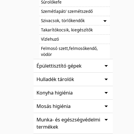
Súrolókefe
Szemétlapát/ szemétszedő
Szivacsok, törlőkendők
Takarítókocsik, kiegészítők
Vízlehuzó
Felmosó szett,felmosókendő,
vödör
Épülettisztító gépek
Hulladék tárolók
Konyha higiénia
Mosás higiénia
Munka- és egészségvédelmi
termékek