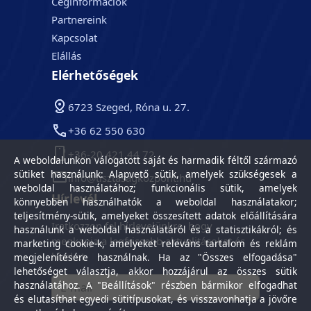
Céginformációk
Partnereink
Kapcsolat
Elállás
Elérhetőségek
6723 Szeged, Róna u. 27.
+36 62 550 630
+36-20 421 44 72
A weboldalunkon válogatott saját és harmadik féltől származó
sütiket használunk: Alapvető sütik, amelyek szükségesek a
info@tisztasagkozpont.hu
weboldal használatához; funkcionális sütik, amelyek
Hírlevél
könnyebben használhatók a weboldal használatakor;
teljesítmény-sütik, amelyeket összesített adatok előállítására
Iratkozzon fel hírlevelünkre, hogy
használunk a weboldal használatáról és a statisztikákról; és
megkapja a legfrissebb aktualitásokat és
marketing cookie-k, amelyeket releváns tartalom és reklám
híreket.
megjelenítésére használnak. Ha az "Összes elfogadása"
lehetőséget választja, akkor hozzájárul az összes sütik
használatához. A "Beállítások" részben bármikor elfogadhat
és elutasíthat egyedi sütitípusokat, és visszavonhatja a jövőre