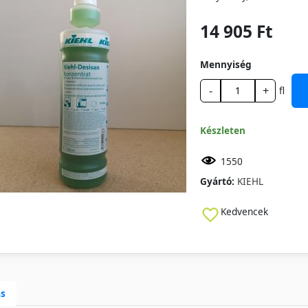
14 905 Ft
Mennyiség
-
+
fl
Készleten
1550
Gyártó:
KIEHL
Kedvencek
ás