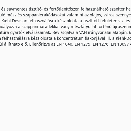
 és savmentes tisztító- és fertőtlenítőszer, felhasználható szaniter 
uló mész és szappanlerakódásokat valamint az olajos, zsíros szennyez
 A Kiehl-Desisan felhasználásra kész oldata a tisztított felületen víz- 
ályozza a szappanmaradékkal vagy mészfátyollal történő újraszenn
túra gyártók elvárásainak. Bevizsgálva a VAH irányvonalai alapján, 6 
 felhasználásra kész oldata a koncentrátum flakonjával ill. a Kiehl-
ül állítható elő. Ellenőrizve az EN 1040, EN 1275, EN 1276, EN 13697