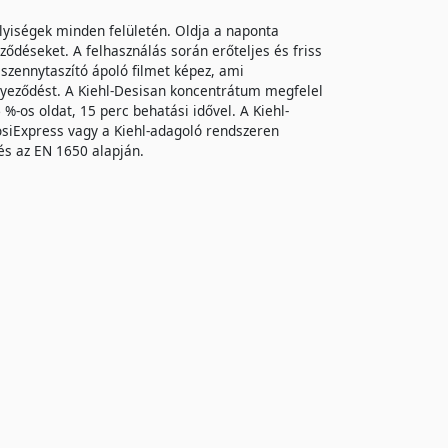
helyiségek minden felületén. Oldja a naponta
ődéseket. A felhasználás során erőteljes és friss
és szennytaszító ápoló filmet képez, ami
yeződést. A Kiehl-Desisan koncentrátum megfelel
%-os oldat, 15 perc behatási idővel. A Kiehl-
DosiExpress vagy a Kiehl-adagoló rendszeren
 és az EN 1650 alapján.