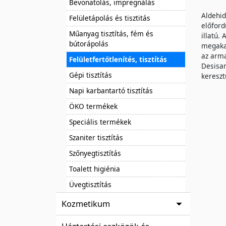
Bevonatolás, impregnálás
Aldehid
Felületápolás és tisztitás
előford
Műanyag tisztítás, fém és
illatú.
bútorápolás
megakad
az arma
Felületfertőtlenítés, tisztítás
Desisan
Gépi tisztítás
kereszt
Napi karbantartó tisztítás
ÖKO termékek
Speciális termékek
Szaniter tisztítás
Szőnyegtisztítás
Toalett higiénia
Üvegtisztítás
Kozmetikum