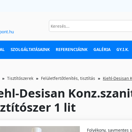
pont.hu
AL
SZOLGÁLTATÁSAINK
REFERENCIÁINK
GALÉRIA
GY.I.K.
Tisztítószerek
Felületfertőtlenítés, tisztítás
Kiehl-Desisan Ko
ehl-Desisan Konz.szanit
sztítószer 1 lit
Folyékony, savmentes sza