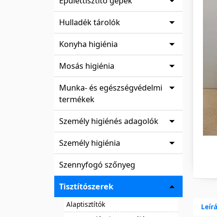
Épülettisztító gépek
Hulladék tárolók
Konyha higiénia
Mosás higiénia
Munka- és egészségvédelmi
termékek
Személy higiénés adagolók
Személy higiénia
Szennyfogó szőnyeg
Tisztítószerek
Alaptisztítók
Leír