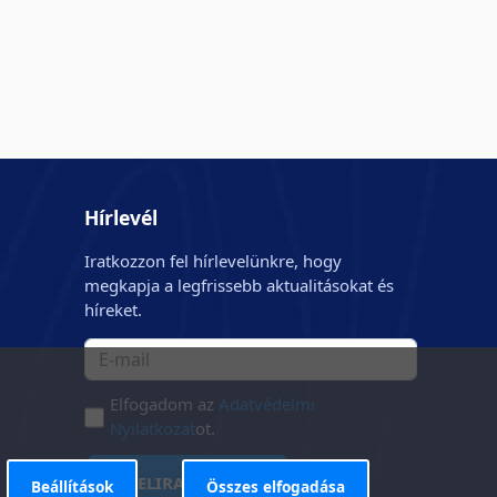
Hírlevél
Iratkozzon fel hírlevelünkre, hogy
megkapja a legfrissebb aktualitásokat és
híreket.
Elfogadom az
Adatvédelmi
Nyilatkozat
ot.
FELIRATKOZÁS
Beállítások
Összes elfogadása