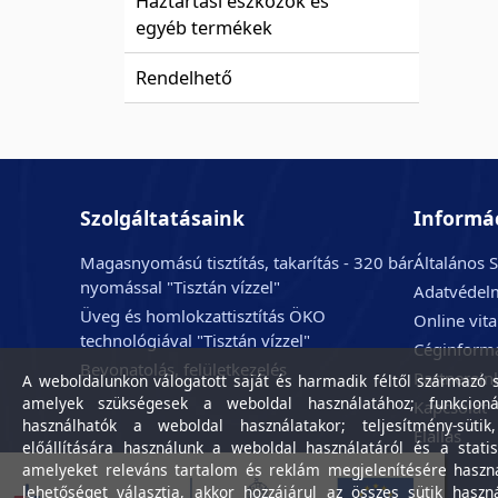
Háztartási eszközök és
egyéb termékek
Rendelhető
Szolgáltatásaink
Informá
Magasnyomású tisztítás, takarítás - 320 bár
Általános S
nyomással "Tisztán vízzel"
Adatvédelm
Üveg és homlokzattisztítás ÖKO
Online vit
technológiával "Tisztán vízzel"
Céginform
Bevonatolás, felületkezelés
Partnerein
A weboldalunkon válogatott saját és harmadik féltől származó sü
amelyek szükségesek a weboldal használatához; funkcioná
Kapcsolat
használhatók a weboldal használatakor; teljesítmény-sütik
Elállás
előállítására használunk a weboldal használatáról és a statis
amelyeket releváns tartalom és reklám megjelenítésére haszn
lehetőséget választja, akkor hozzájárul az összes sütik haszn