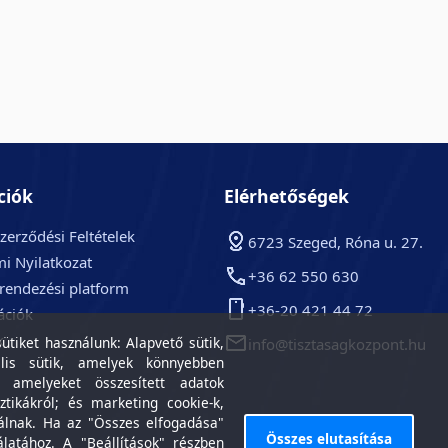
ciók
Elérhetőségek
zerződési Feltételek
6723 Szeged, Róna u. 27.
i Nyilatkozat
+36 62 550 630
arendezési platform
+36-20 421 44 72
ációk
k
tiket használunk: Alapvető sütik,
info@tisztasagkozpont.hu
lis sütik, amelyek könnyebben
, amelyeket összesített adatok
ztikákról; és marketing cookie-k,
álnak. Ha az "Összes elfogadása"
Összes elutasítása
álatához. A "Beállítások" részben