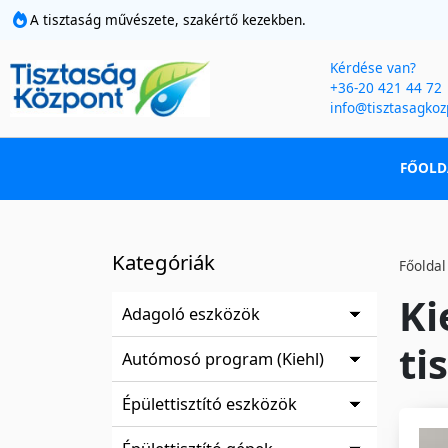
A tisztaság művészete, szakértő kezekben.
Kérdése van?
+36-20 421 44 72
info@tisztasagkoz
FŐOLD
Kategóriák
Főoldal
Ki
Adagoló eszközök
ti
Autómosó program (Kiehl)
Épülettisztító eszközök