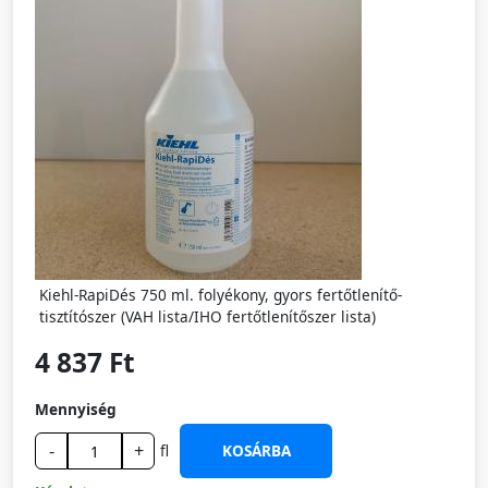
Kiehl-RapiDés 750 ml. folyékony, gyors fertőtlenítő-
tisztítószer (VAH lista/IHO fertőtlenítőszer lista)
4 837 Ft
Mennyiség
-
+
fl
KOSÁRBA