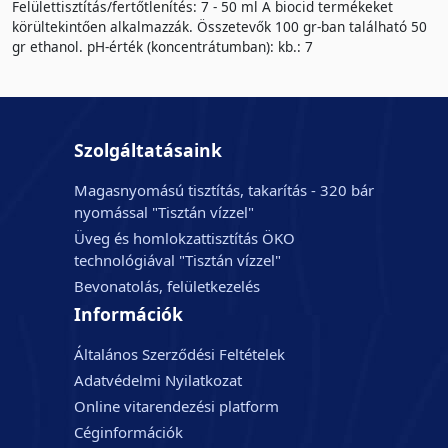
Felülettisztítás/fertőtlenítés: 7 - 50 ml A biocid termékeket
körültekintően alkalmazzák. Összetevők 100 gr-ban található 50
gr ethanol. pH-érték (koncentrátumban): kb.: 7
Szolgáltatásaink
Magasnyomású tisztítás, takarítás - 320 bár
nyomással "Tisztán vízzel"
Üveg és homlokzattisztítás ÖKO
technológiával "Tisztán vízzel"
Bevonatolás, felületkezelés
Információk
Általános Szerződési Feltételek
Adatvédelmi Nyilatkozat
Online vitarendezési platform
Céginformációk