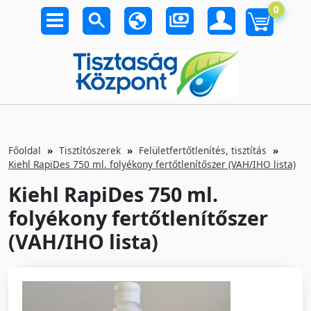
0
Főoldal
Tisztítószerek
Felületfertőtlenítés, tisztítás
Kiehl RapiDes 750 ml. folyékony fertőtlenítőszer (VAH/IHO lista)
Kiehl RapiDes 750 ml.
folyékony fertőtlenítőszer
(VAH/IHO lista)