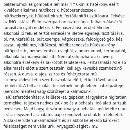
baktériumok és gombák ellen már 4 ° C-on is hatékony, ezért
kiválóan alkalmas hűtőkocsik, hűtőberendezések,
hűtőszekrények, hűtőpultok stb. fertőtlenítő tisztítására. Felvéve
az IHO-listára. Élelmiszeriparban biztonságos felhasználásáról
tanusítvánnyal rendelkezik. Felhasználási terület Minden
alkoholálló felület fertőtlenítésésre illetve egyidejű tisztítására,
pl. munkafelület, pult,csempe, vágódeszka, feldolgozó gép, kés,
asztal, ajtókilincs, hűtőkocsi, hűtőberendezés,hűtőszekrény,
hűtőpult stb., nemesfémből, üvegből, aluminiumból, kerámiából,
alkoholálló műanyagból stb. Nem alkalmazható akrilüveg,
alkoholra érzékeny és lakkozott felületeken. Felhasználás Az első
alkalmazás előtt a szert tesztelni kell egy kevésbé szembetűnő
részen. A durva, olajos, zsíros és fehérjetartalmú
szennyeződéseket a szer használata előtt, el kell távolítani a
felületről. A felhasználási területnek megfelelően habképzőfejet
(aeroszolmentes) vagy szórófejet alkalmazunk.
Felületfertőtlenítés: A felületeket, gépeket, tárgyakat a higítatlan
termékkel teljesen nedvesítsük be és a behatási idő alatt tartsuk
nedvesen. Majd hagyjuk száradni vagy a behatási idő letelte után
száraz egyszerhasználatos papírkendővel töröljük le a felületet.
A szakszerűtlen alkalmazásért és az abból keletkező károkért
felelősséget nem vállalunk. Anyagszükséglet / m2