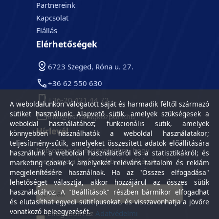
Partnereink
Kapcsolat
Elállás
Elérhetőségek
6723 Szeged, Róna u. 27.
+36 62 550 630
+36-20 421 44 72
A weboldalunkon válogatott saját és harmadik féltől származó
sütiket használunk: Alapvető sütik, amelyek szükségesek a
info@tisztasagkozpont.hu
weboldal használatához; funkcionális sütik, amelyek
Hírlevél
könnyebben használhatók a weboldal használatakor;
teljesítmény-sütik, amelyeket összesített adatok előállítására
Iratkozzon fel hírlevelünkre, hogy
használunk a weboldal használatáról és a statisztikákról; és
megkapja a legfrissebb aktualitásokat és
marketing cookie-k, amelyeket releváns tartalom és reklám
híreket.
megjelenítésére használnak. Ha az "Összes elfogadása"
lehetőséget választja, akkor hozzájárul az összes sütik
használatához. A "Beállítások" részben bármikor elfogadhat
és elutasíthat egyedi sütitípusokat, és visszavonhatja a jövőre
vonatkozó beleegyezését.
Elfogadom az
Adatvédelmi