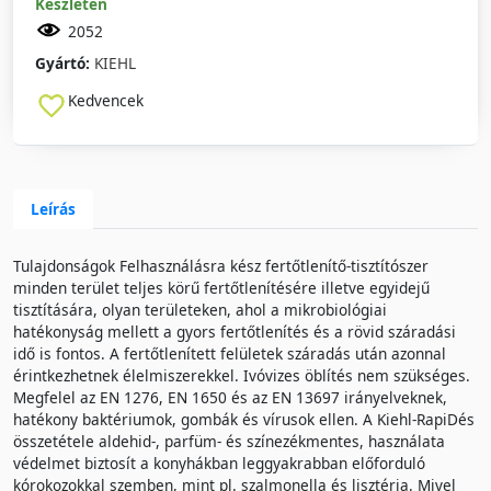
Készleten
2052
Gyártó:
KIEHL
Kedvencek
Leírás
Tulajdonságok Felhasználásra kész fertőtlenítő-tisztítószer
minden terület teljes körű fertőtlenítésére illetve egyidejű
tisztítására, olyan területeken, ahol a mikrobiológiai
hatékonyság mellett a gyors fertőtlenítés és a rövid száradási
idő is fontos. A fertőtlenített felületek száradás után azonnal
érintkezhetnek élelmiszerekkel. Ivóvizes öblítés nem szükséges.
Megfelel az EN 1276, EN 1650 és az EN 13697 irányelveknek,
hatékony baktériumok, gombák és vírusok ellen. A Kiehl-RapiDés
összetétele aldehid-, parfüm- és színezékmentes, használata
védelmet biztosít a konyhákban leggyakrabban előforduló
kórokozokkal szemben, mint pl. szalmonella és lisztéria. Mivel