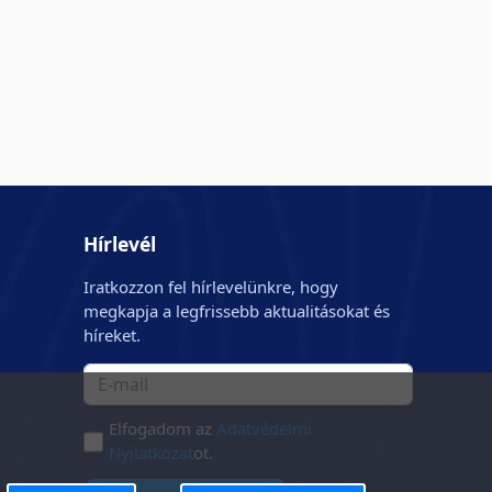
Hírlevél
Iratkozzon fel hírlevelünkre, hogy
megkapja a legfrissebb aktualitásokat és
híreket.
Elfogadom az
Adatvédelmi
Nyilatkozat
ot.