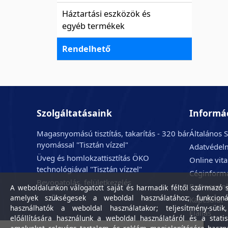
Háztartási eszközök és
egyéb termékek
Rendelhető
Szolgáltatásaink
Informá
Magasnyomású tisztítás, takarítás - 320 bár
Általános S
nyomással "Tisztán vízzel"
Adatvédelm
Üveg és homlokzattisztítás ÖKO
Online vit
technológiával "Tisztán vízzel"
Céginform
Bevonatolás, felületkezelés
Partnerein
A weboldalunkon válogatott saját és harmadik féltől származó sü
amelyek szükségesek a weboldal használatához; funkcioná
Kapcsolat
használhatók a weboldal használatakor; teljesítmény-sütik
Elállás
előállítására használunk a weboldal használatáról és a statis