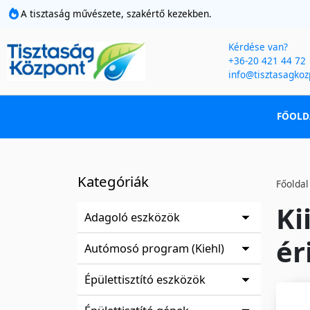
A tisztaság művészete, szakértő kezekben.
Kérdése van?
+36-20 421 44 72
info@tisztasagkoz
FŐOLD
Kategóriák
Főoldal
Ki
Adagoló eszközök
ér
Autómosó program (Kiehl)
Épülettisztító eszközök