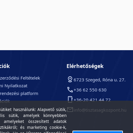
ciók
Elérhetőségek
zerződési Feltételek
6723 Szeged, Róna u. 27.
i Nyilatkozat
+36 62 550 630
arendezési platform
+36-20 421 44 72
ációk
k
tiket használunk: Alapvető sütik,
info@tisztasagkozpont.hu
lis sütik, amelyek könnyebben
, amelyeket összesített adatok
ztikákról; és marketing cookie-k,