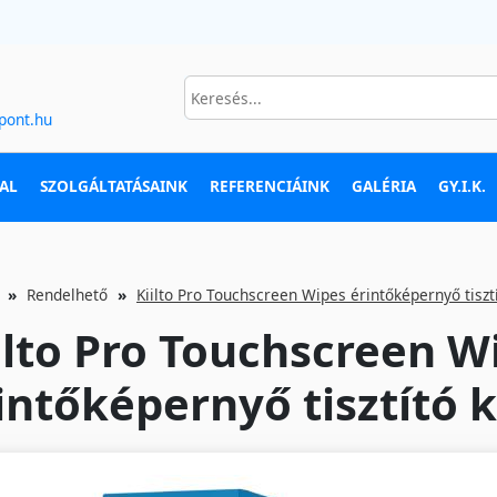
pont.hu
AL
SZOLGÁLTATÁSAINK
REFERENCIÁINK
GALÉRIA
GY.I.K.
Rendelhető
Kiilto Pro Touchscreen Wipes érintőképernyő tiszt
ilto Pro Touchscreen W
intőképernyő tisztító 