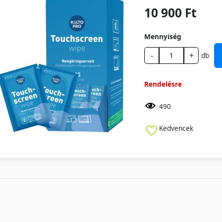
10 900 Ft
Mennyiség
-
+
db
Rendelésre
490
Kedvencek