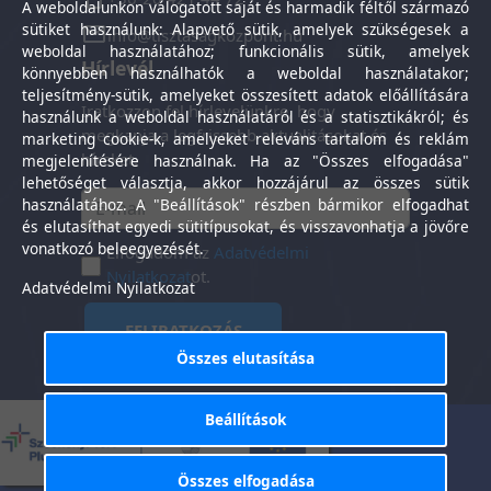
A weboldalunkon válogatott saját és harmadik féltől származó
sütiket használunk: Alapvető sütik, amelyek szükségesek a
info@tisztasagkozpont.hu
weboldal használatához; funkcionális sütik, amelyek
Hírlevél
könnyebben használhatók a weboldal használatakor;
teljesítmény-sütik, amelyeket összesített adatok előállítására
Iratkozzon fel hírlevelünkre, hogy
használunk a weboldal használatáról és a statisztikákról; és
megkapja a legfrissebb aktualitásokat és
marketing cookie-k, amelyeket releváns tartalom és reklám
híreket.
megjelenítésére használnak. Ha az "Összes elfogadása"
lehetőséget választja, akkor hozzájárul az összes sütik
használatához. A "Beállítások" részben bármikor elfogadhat
és elutasíthat egyedi sütitípusokat, és visszavonhatja a jövőre
vonatkozó beleegyezését.
Elfogadom az
Adatvédelmi
Nyilatkozat
ot.
Adatvédelmi Nyilatkozat
FELIRATKOZÁS
Összes elutasítása
Beállítások
Általános Szerződési
Adatkezelési
-
Feltételek
tájékoztató
Összes elfogadása
Tisztaság Központ Kft. © 2025. Minden jog