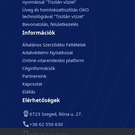
nyomással "Tisztán vízzel"
Üveg és homlokzattisztítás ÖKO
technológiával "Tisztán vízzel"
Bevonatolás, felületkezelés
Információk
Általános Szerződési Feltételek
Adatvédelmi Nyilatkozat
Online vitarendezési platform
Céginformációk
Partnereink
Kapcsolat
Elállás
Elérhetőségek
6723 Szeged, Róna u. 27.
+36 62 550 630
+36-20 421 44 72