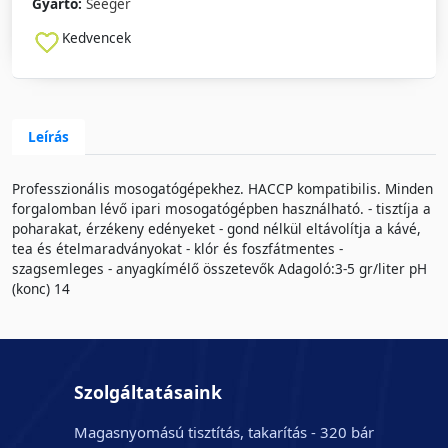
Gyártó:
Seeger
Kedvencek
Leírás
Professzionális mosogatógépekhez. HACCP kompatibilis. Minden
forgalomban lévő ipari mosogatógépben használható. - tisztíja a
poharakat, érzékeny edényeket - gond nélkül eltávolítja a kávé,
tea és ételmaradványokat - klór és foszfátmentes -
szagsemleges - anyagkímélő összetevők Adagoló:3-5 gr/liter pH
(konc) 14
Szolgáltatásaink
Magasnyomású tisztítás, takarítás - 320 bár