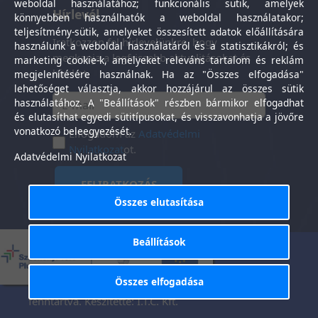
weboldal használatához; funkcionális sütik, amelyek
Hírlevél
könnyebben használhatók a weboldal használatakor;
teljesítmény-sütik, amelyeket összesített adatok előállítására
Iratkozzon fel hírlevelünkre, hogy
használunk a weboldal használatáról és a statisztikákról; és
megkapja a legfrissebb aktualitásokat és
marketing cookie-k, amelyeket releváns tartalom és reklám
híreket.
megjelenítésére használnak. Ha az "Összes elfogadása"
lehetőséget választja, akkor hozzájárul az összes sütik
használatához. A "Beállítások" részben bármikor elfogadhat
és elutasíthat egyedi sütitípusokat, és visszavonhatja a jövőre
vonatkozó beleegyezését.
Elfogadom az
Adatvédelmi
Nyilatkozat
ot.
Adatvédelmi Nyilatkozat
FELIRATKOZÁS
Összes elutasítása
Beállítások
Általános Szerződési
Adatkezelési
-
Feltételek
tájékoztató
Összes elfogadása
Tisztaság Központ Kft. © 2025. Minden jog
fenntartva. Készítette:
I.T.C. Kft.