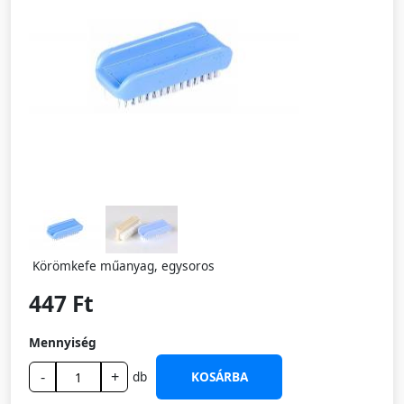
Körömkefe műanyag, egysoros
447 Ft
Mennyiség
-
+
db
KOSÁRBA