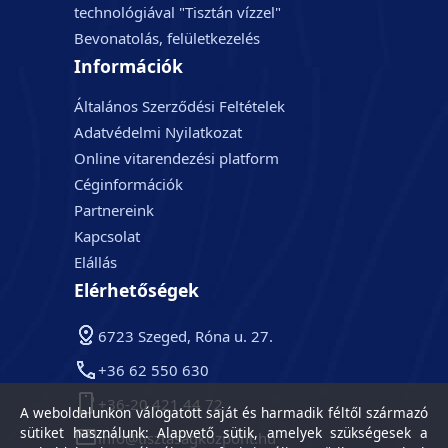
technológiával "Tisztán vízzel"
Bevonatolás, felületkezelés
Információk
Általános Szerződési Feltételek
Adatvédelmi Nyilatkozat
Online vitarendezési platform
Céginformációk
Partnereink
Kapcsolat
Elállás
Elérhetőségek
6723 Szeged, Róna u. 27.
+36 62 550 630
+36-20 421 44 72
A weboldalunkon válogatott saját és harmadik féltől származó
sütiket használunk: Alapvető sütik, amelyek szükségesek a
info@tisztasagkozpont.hu