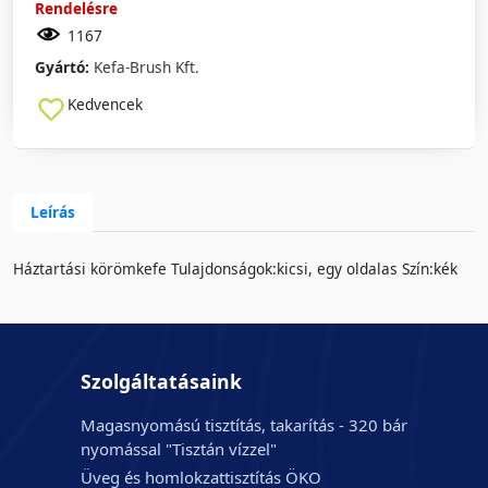
Rendelésre
1167
Gyártó:
Kefa-Brush Kft.
Kedvencek
Leírás
Háztartási körömkefe Tulajdonságok:kicsi, egy oldalas Szín:kék
Szolgáltatásaink
Magasnyomású tisztítás, takarítás - 320 bár
nyomással "Tisztán vízzel"
Üveg és homlokzattisztítás ÖKO