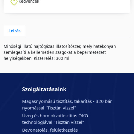
Kedvencek
Leírás
Minőségi illatú hajtógázas illatosítószer, mely hatékonyan
semlegesíti a kellemetlen szagokat a bepermetezett
helyiségekben. Kiszerelés: 300 ml
Szolgáltatásaink
Magasnyomású tisztítás, takarítás - 320 bár
nyomással "Tisztán vízzel"
Üveg és homlokzattisztítás ÖKO
technológiával "Tisztán vízzel"
Bevonatolás, felületkezelés