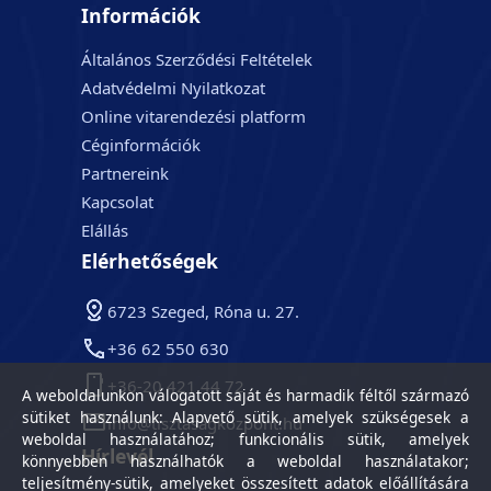
Információk
Általános Szerződési Feltételek
Adatvédelmi Nyilatkozat
Online vitarendezési platform
Céginformációk
Partnereink
Kapcsolat
Elállás
Elérhetőségek
6723 Szeged, Róna u. 27.
+36 62 550 630
+36-20 421 44 72
A weboldalunkon válogatott saját és harmadik féltől származó
sütiket használunk: Alapvető sütik, amelyek szükségesek a
info@tisztasagkozpont.hu
weboldal használatához; funkcionális sütik, amelyek
Hírlevél
könnyebben használhatók a weboldal használatakor;
teljesítmény-sütik, amelyeket összesített adatok előállítására