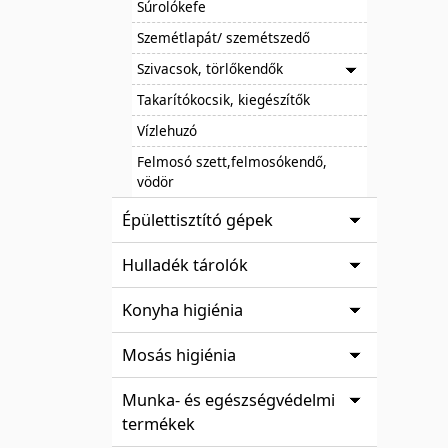
Súrolókefe
Szemétlapát/ szemétszedő
Szivacsok, törlőkendők
Takarítókocsik, kiegészítők
Vízlehuzó
Felmosó szett,felmosókendő,
vödör
Épülettisztító gépek
Hulladék tárolók
Konyha higiénia
Mosás higiénia
Munka- és egészségvédelmi
termékek