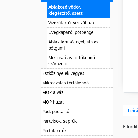
Ablakozó vödör,
kiegészítő, szett
Vizezőtartó, vizezőhuzat
Üvegkaparó, pótpenge
Ablak lehúzó, nyél, sín és
pótgumi
Mikroszálas törlőkendő,
szárazoló
Eszköz nyelek vegyes
Mikroszálas törlőkendő
MOP alváz
MOP huzat
Leír
Pad, padtartó
Partvisok, seprűk
Elfordí
Portalanítók