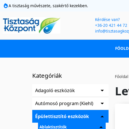
A tisztaság művészete, szakértő kezekben.
Kérdése van?
+36-20 421 44 72
info@tisztasagkoz
FŐOLD
Kategóriák
Főoldal
Le
Adagoló eszközök
Autómosó program (Kiehl)
Épülettisztító eszközök
Ablaktisztítók