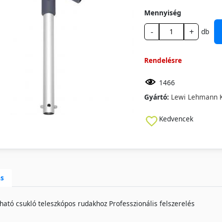
Mennyiség
-
+
db
Rendelésre
1466
Gyártó:
Lewi Lehmann 
Kedvencek
ás
tható csukló teleszkópos rudakhoz Professzionális felszerelés