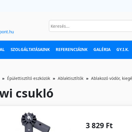
pont.hu
AL
SZOLGÁLTATÁSAINK
REFERENCIÁINK
GALÉRIA
GY.I.K.
Épülettisztító eszközök
Ablaktisztítók
Ablakozó vödör, kiegé
wi csukló
3 829 Ft