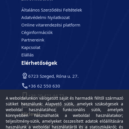
Általános Szerződési Feltételek
Adatvédelmi Nyilatkozat
Online vitarendezési platform
Céginformációk
Partnereink
Kapcsolat
Elállás
Elérhetőségek
6723 Szeged, Róna u. 27.
+36 62 550 630
+36-20 421 44 72
A weboldalunkon válogatott saját és harmadik féltől származó
sütiket használunk: Alapvető sütik, amelyek szükségesek a
info@tisztasagkozpont.hu
weboldal használatához; funkcionális sütik, amelyek
Hírlevél
könnyebben használhatók a weboldal használatakor;
teljesítmény-sütik, amelyeket összesített adatok előállítására
Iratkozzon fel hírlevelünkre, hogy
használunk a weboldal használatáról és a statisztikákról; és