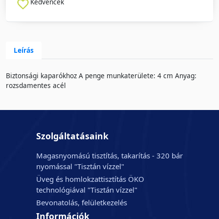
Kedvencek
Leírás
Biztonsági kaparókhoz A penge munkaterülete: 4 cm Anyag:
rozsdamentes acél
Szolgáltatásaink
Magasnyomású tisztítás, takarítás - 320 bár
nyomással "Tisztán vízzel"
Üveg és homlokzattisztítás ÖKO
technológiával "Tisztán vízzel"
Bevonatolás, felületkezelés
Információk