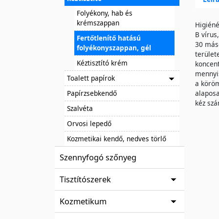
Folyékony, hab és
krémszappan
Higiéné
B vírus
Fertőtlenítő hatású
30 máso
folyékonyszappan, gél
terület
Kéztisztító krém
koncent
mennyis
Toalett papírok
a köröm
Papírzsebkendő
alaposa
kéz szá
Szalvéta
Orvosi lepedő
Kozmetikai kendő, nedves törlő
Szennyfogó szőnyeg
Tisztítószerek
Kozmetikum