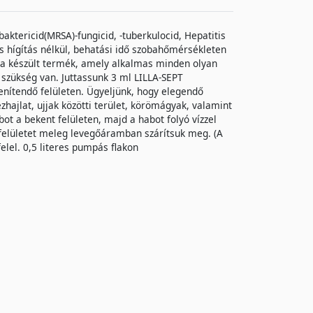
baktericid(MRSA)-fungicid, -tuberkulocid, Hepatitis
zás hígítás nélkül, behatási idő szobahőmérsékleten
ra készült termék, amely alkalmas minden olyan
is szükség van. Juttassunk 3 ml LILLA-SEPT
enítendő felületen. Ügyeljünk, hogy elegendő
hajlat, ujjak közötti terület, körömágyak, valamint
bot a bekent felületen, majd a habot folyó vízzel
ézfelületet meleg levegőáramban szárítsuk meg. (A
elel. 0,5 literes pumpás flakon