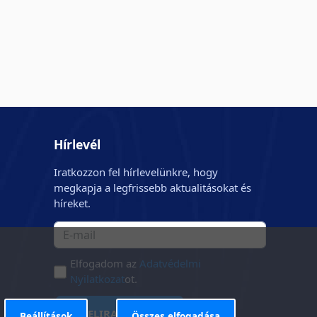
Hírlevél
Iratkozzon fel hírlevelünkre, hogy
megkapja a legfrissebb aktualitásokat és
híreket.
Elfogadom az
Adatvédelmi
Nyilatkozat
ot.
FELIRATKOZÁS
Beállítások
Összes elfogadása