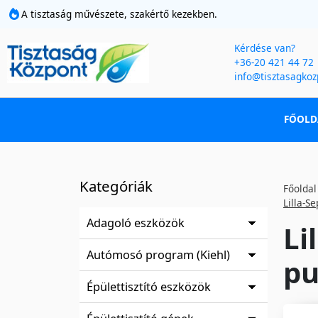
A tisztaság művészete, szakértő kezekben.
Kérdése van?
+36-20 421 44 72
info@tisztasagkoz
FŐOLD
Kategóriák
Főoldal
Lilla-S
Adagoló eszközök
Li
Autómosó program (Kiehl)
pu
Épülettisztító eszközök