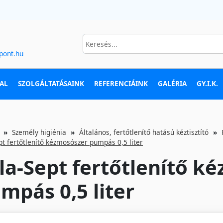
pont.hu
AL
SZOLGÁLTATÁSAINK
REFERENCIÁINK
GALÉRIA
GY.I.K.
Személy higiénia
Általános, fertőtlenítő hatású kéztisztító
ept fertőtlenítő kézmosószer pumpás 0,5 liter
lla-Sept fertőtlenítő 
mpás 0,5 liter