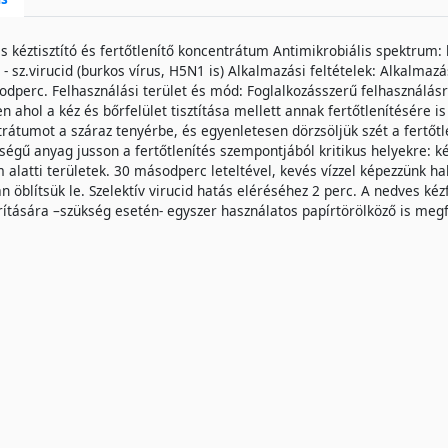
s kéztisztító és fertőtlenítő koncentrátum Antimikrobiális spektrum: 
, - sz.virucid (burkos vírus, H5N1 is) Alkalmazási feltételek: Alkalma
dperc. Felhasználási terület és mód: Foglalkozásszerű felhasználás
en ahol a kéz és bőrfelület tisztítása mellett annak fertőtlenítésére 
rátumot a száraz tenyérbe, és egyenletesen dörzsöljük szét a fertőtl
égű anyag jusson a fertőtlenítés szempontjából kritikus helyekre: kéz
 alatti területek. 30 másodperc leteltével, kevés vízzel képezzünk ha
n öblítsük le. Szelektív virucid hatás eléréséhez 2 perc. A nedves k
rítására –szükség esetén- egyszer használatos papírtörölköző is megf