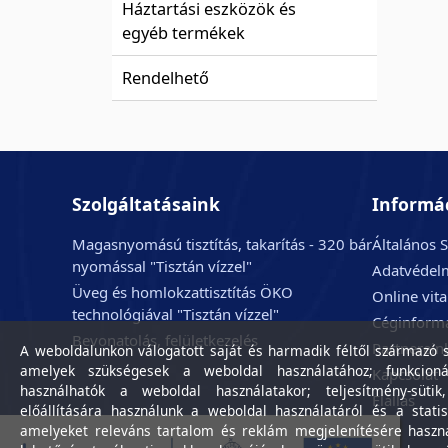
Háztartási eszközök és
egyéb termékek
Rendelhető
Szolgáltatásaink
Informá
Magasnyomású tisztítás, takarítás - 320 bár
Általános S
nyomással "Tisztán vízzel"
Adatvédelm
Üveg és homlokzattisztítás ÖKO
Online vit
technológiával "Tisztán vízzel"
Céginform
Bevonatolás, felületkezelés
Partnerein
A weboldalunkon válogatott saját és harmadik féltől származó sü
amelyek szükségesek a weboldal használatához; funkcioná
Kapcsolat
használhatók a weboldal használatakor; teljesítmény-sütik
Elállás
előállítására használunk a weboldal használatáról és a statis
amelyeket releváns tartalom és reklám megjelenítésére haszn