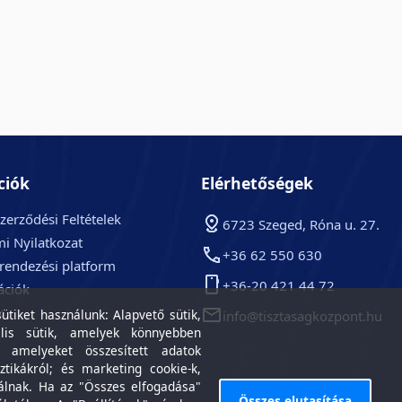
ciók
Elérhetőségek
zerződési Feltételek
6723 Szeged, Róna u. 27.
i Nyilatkozat
+36 62 550 630
arendezési platform
+36-20 421 44 72
ációk
k
tiket használunk: Alapvető sütik,
info@tisztasagkozpont.hu
lis sütik, amelyek könnyebben
, amelyeket összesített adatok
ztikákról; és marketing cookie-k,
álnak. Ha az "Összes elfogadása"
Összes elutasítása