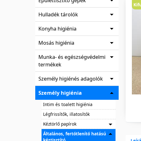
Épülettisztító gépek
Kif
Hulladék tárolók
Konyha higiénia
Mosás higiénia
Munka- és egészségvédelmi
termékek
Személy higiénés adagolók
Személy higiénia
Intim és toalett higiénia
Légfrissítők, illatosítók
Kéztörlő papírok
Általános, fertőtlenítő hatású
kéztisztító
Leír