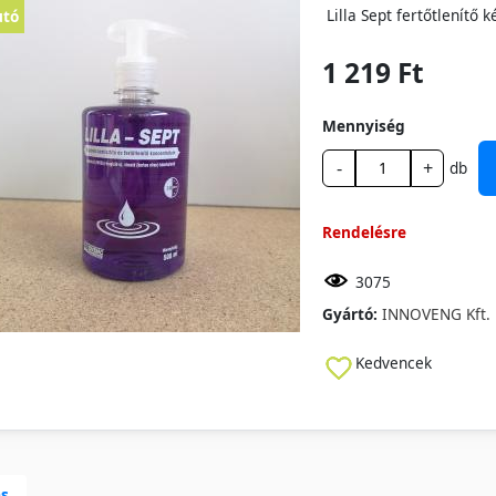
Lilla Sept fertőtlenítő
utó
1 219 Ft
Mennyiség
-
+
db
Rendelésre
3075
Gyártó:
INNOVENG Kft.
Kedvencek
ás