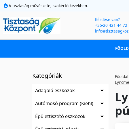
A tisztaság művészete, szakértő kezekben.
Kérdése van?
+36-20 421 44 72
info@tisztasagkoz
FŐOLD
Kategóriák
Főoldal
Lyncmed
Adagoló eszközök
Ly
Autómosó program (Kiehl)
pú
Épülettisztító eszközök