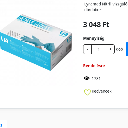
Lyncmed Nitril vizsgál
db/doboz
3 048 Ft
Mennyiség
-
+
dob
Rendelésre
1781
Kedvencek
ás