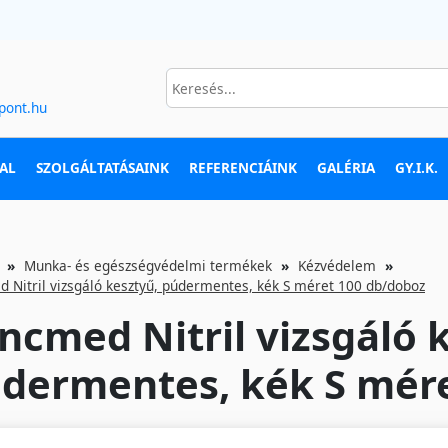
pont.hu
AL
SZOLGÁLTATÁSAINK
REFERENCIÁINK
GALÉRIA
GY.I.K.
Munka- és egészségvédelmi termékek
Kézvédelem
 Nitril vizsgáló kesztyű, púdermentes, kék S méret 100 db/doboz
ncmed Nitril vizsgáló 
dermentes, kék S mér