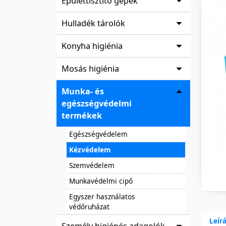
Épülettisztító gépek
Hulladék tárolók
Konyha higiénia
Mosás higiénia
Munka- és
egészségvédelmi
termékek
Egészségvédelem
Kézvédelem
Szemvédelem
Munkavédelmi cipő
Egyszer használatos
védőruházat
Leír
Személy higiénés adagolók