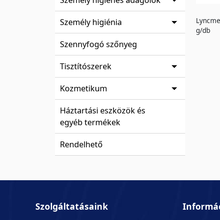
Lyncmed
Személy higiénia
g/db
Szennyfogó szőnyeg
Tisztítószerek
Kozmetikum
Háztartási eszközök és
egyéb termékek
Rendelhető
Szolgáltatásaink
Informá