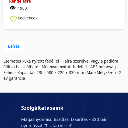
Rendelésre
1960
Kedvencek
Leírás
Szemetes kuka nyitott fedéllel - Falra szerelve, vagy a padlóra
állítva használható - Műanyag nyitott fedéllel - ABS műanyag -
Fehér - Kapacitás 23L - 580 x 220 x 330 mm (MagxMélyxSzél) - 2
év garancia
Szolgáltatásaink
Magasnyomású tisztítás, takarítás - 320 bár
nyomással "Tisztán vízzel"