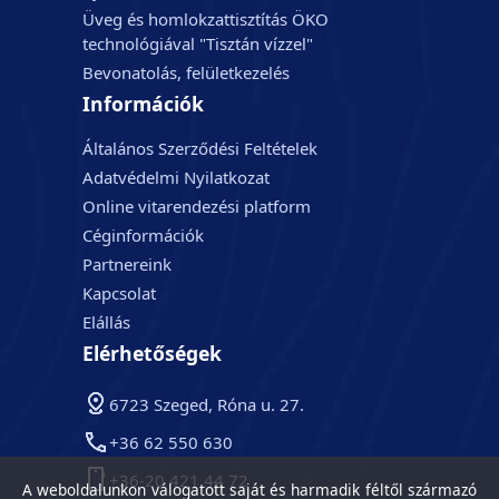
Üveg és homlokzattisztítás ÖKO
technológiával "Tisztán vízzel"
Bevonatolás, felületkezelés
Információk
Általános Szerződési Feltételek
Adatvédelmi Nyilatkozat
Online vitarendezési platform
Céginformációk
Partnereink
Kapcsolat
Elállás
Elérhetőségek
6723 Szeged, Róna u. 27.
+36 62 550 630
+36-20 421 44 72
A weboldalunkon válogatott saját és harmadik féltől származó