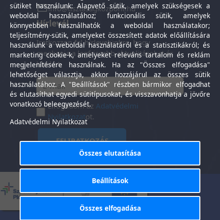
sütiket használunk: Alapvető sütik, amelyek szükségesek a
info@tisztasagkozpont.hu
weboldal használatához; funkcionális sütik, amelyek
Hírlevél
könnyebben használhatók a weboldal használatakor;
teljesítmény-sütik, amelyeket összesített adatok előállítására
Iratkozzon fel hírlevelünkre, hogy
használunk a weboldal használatáról és a statisztikákról; és
megkapja a legfrissebb aktualitásokat és
marketing cookie-k, amelyeket releváns tartalom és reklám
híreket.
megjelenítésére használnak. Ha az "Összes elfogadása"
lehetőséget választja, akkor hozzájárul az összes sütik
használatához. A "Beállítások" részben bármikor elfogadhat
és elutasíthat egyedi sütitípusokat, és visszavonhatja a jövőre
vonatkozó beleegyezését.
Elfogadom az
Adatvédelmi
Nyilatkozat
ot.
Adatvédelmi Nyilatkozat
FELIRATKOZÁS
Összes elutasítása
Beállítások
Általános Szerződési
Adatkezelési
-
Feltételek
tájékoztató
Összes elfogadása
Tisztaság Központ Kft. © 2025. Minden jog