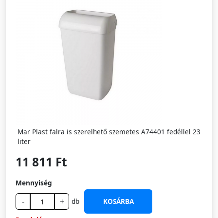
Mar Plast falra is szerelhető szemetes A74401 fedéllel 23
liter
11 811 Ft
Mennyiség
-
+
db
KOSÁRBA