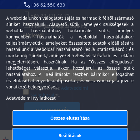
+36 62 550 630
+36-20 421 44 72
A weboldalunkon válogatott saját és harmadik féltől származó
sütiket használunk: Alapvető sütik, amelyek szükségesek a
info@tisztasagkozpont.hu
weboldal használatához; funkcionális sütik, amelyek
Hírlevél
könnyebben használhatók a weboldal használatakor;
teljesítmény-sütik, amelyeket összesített adatok előállítására
Iratkozzon fel hírlevelünkre, hogy
használunk a weboldal használatáról és a statisztikákról; és
megkapja a legfrissebb aktualitásokat és
marketing cookie-k, amelyeket releváns tartalom és reklám
híreket.
megjelenítésére használnak. Ha az "Összes elfogadása"
lehetőséget választja, akkor hozzájárul az összes sütik
használatához. A "Beállítások" részben bármikor elfogadhat
és elutasíthat egyedi sütitípusokat, és visszavonhatja a jövőre
vonatkozó beleegyezését.
Elfogadom az
Adatvédelmi
Nyilatkozat
ot.
Adatvédelmi Nyilatkozat
FELIRATKOZÁS
Összes elutasítása
Beállítások