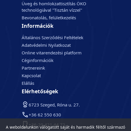
Üveg és homlokzattisztítás ÖKO
technológiával "Tisztán vízzel"
Bevonatolás, felületkezelés
Információk
Általános Szerződési Feltételek
Adatvédelmi Nyilatkozat
Online vitarendezési platform
Céginformációk
Partnereink
Kapcsolat
Elállás
Elérhetőségek
6723 Szeged, Róna u. 27.
+36 62 550 630
+36-20 421 44 72
A weboldalunkon válogatott saját és harmadik féltől származó