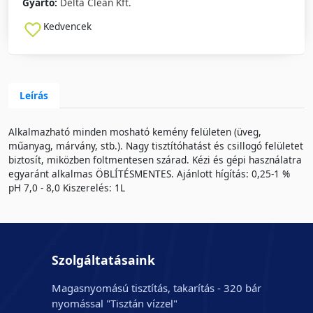
Gyártó:
Delta Clean Kft.
Kedvencek
Leírás
Alkalmazható minden mosható kemény felületen (üveg,
műanyag, márvány, stb.). Nagy tisztítóhatást és csillogó felületet
biztosít, miközben foltmentesen szárad. Kézi és gépi használatra
egyaránt alkalmas ÖBLÍTÉSMENTES. Ajánlott hígítás: 0,25-1 %
pH 7,0 - 8,0 Kiszerelés: 1L
Szolgáltatásaink
Magasnyomású tisztítás, takarítás - 320 bár
nyomással "Tisztán vízzel"