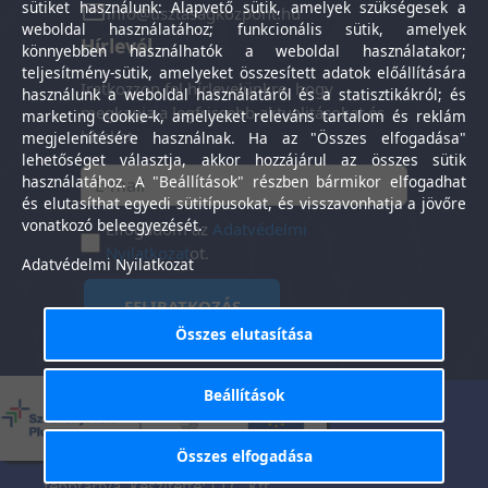
sütiket használunk: Alapvető sütik, amelyek szükségesek a
info@tisztasagkozpont.hu
weboldal használatához; funkcionális sütik, amelyek
Hírlevél
könnyebben használhatók a weboldal használatakor;
teljesítmény-sütik, amelyeket összesített adatok előállítására
Iratkozzon fel hírlevelünkre, hogy
használunk a weboldal használatáról és a statisztikákról; és
megkapja a legfrissebb aktualitásokat és
marketing cookie-k, amelyeket releváns tartalom és reklám
híreket.
megjelenítésére használnak. Ha az "Összes elfogadása"
lehetőséget választja, akkor hozzájárul az összes sütik
használatához. A "Beállítások" részben bármikor elfogadhat
és elutasíthat egyedi sütitípusokat, és visszavonhatja a jövőre
vonatkozó beleegyezését.
Elfogadom az
Adatvédelmi
Nyilatkozat
ot.
Adatvédelmi Nyilatkozat
FELIRATKOZÁS
Összes elutasítása
Beállítások
Általános Szerződési
Adatkezelési
-
Feltételek
tájékoztató
Összes elfogadása
Tisztaság Központ Kft. © 2025. Minden jog
fenntartva. Készítette:
I.T.C. Kft.