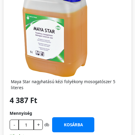
Maya Star nagyhatású kézi folyékony mosogatószer 5
literes
4 387 Ft
Mennyiség
-
+
db
KOSÁRBA