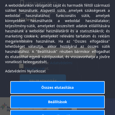
+36-20 421 44 72
A weboldalunkon válogatott saját és harmadik féltől származó
sütiket használunk: Alapvető sütik, amelyek szükségesek a
info@tisztasagkozpont.hu
weboldal használatához; funkcionális sütik, amelyek
Hírlevél
könnyebben használhatók a weboldal használatakor;
teljesítmény-sütik, amelyeket összesített adatok előállítására
Iratkozzon fel hírlevelünkre, hogy
használunk a weboldal használatáról és a statisztikákról; és
megkapja a legfrissebb aktualitásokat és
marketing cookie-k, amelyeket releváns tartalom és reklám
híreket.
megjelenítésére használnak. Ha az "Összes elfogadása"
lehetőséget választja, akkor hozzájárul az összes sütik
használatához. A "Beállítások" részben bármikor elfogadhat
és elutasíthat egyedi sütitípusokat, és visszavonhatja a jövőre
vonatkozó beleegyezését.
Elfogadom az
Adatvédelmi
Nyilatkozat
ot.
Adatvédelmi Nyilatkozat
FELIRATKOZÁS
Összes elutasítása
Beállítások
Általános Szerződési
Adatkezelési
-
Feltételek
tájékoztató