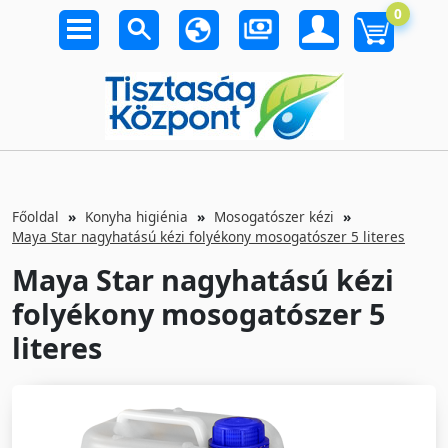
0
Főoldal
Konyha higiénia
Mosogatószer kézi
Maya Star nagyhatású kézi folyékony mosogatószer 5 literes
Maya Star nagyhatású kézi
folyékony mosogatószer 5
literes