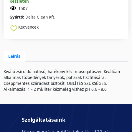
Készleten
1507
Gyártó:
Delta Clean Kft.
Kedvencek
Leírás
Kiváló zsíroldó hatású, hatékony kézi mosogatószer. Kiválóan
alkalmas főzőedények tányérok, poharak tisztítására.
Cseppmentes száradást biztosít. ÖBLÍTÉS SZÜKSÉGES.
Alkalmazás: 1 - 2 ml/liter kézmeleg vízhez pH 6,6 - 8,6
Szolgáltatásaink
Magasnyomású tisztítás, takarítás - 320 bár