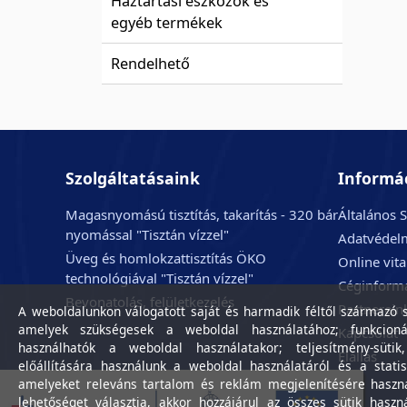
Háztartási eszközök és
egyéb termékek
Rendelhető
Szolgáltatásaink
Informá
Magasnyomású tisztítás, takarítás - 320 bár
Általános S
nyomással "Tisztán vízzel"
Adatvédelm
Üveg és homlokzattisztítás ÖKO
Online vit
technológiával "Tisztán vízzel"
Céginform
Bevonatolás, felületkezelés
Partnerein
A weboldalunkon válogatott saját és harmadik féltől származó sü
amelyek szükségesek a weboldal használatához; funkcioná
Kapcsolat
használhatók a weboldal használatakor; teljesítmény-sütik
Elállás
előállítására használunk a weboldal használatáról és a statis
amelyeket releváns tartalom és reklám megjelenítésére haszn
lehetőséget választja, akkor hozzájárul az összes sütik haszn