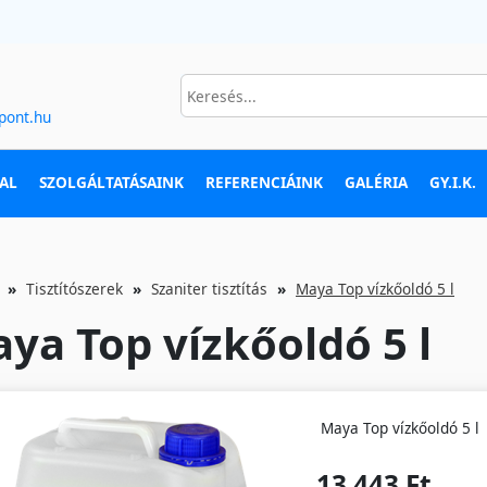
pont.hu
AL
SZOLGÁLTATÁSAINK
REFERENCIÁINK
GALÉRIA
GY.I.K.
Tisztítószerek
Szaniter tisztítás
Maya Top vízkőoldó 5 l
ya Top vízkőoldó 5 l
Maya Top vízkőoldó 5 l
13 443 Ft