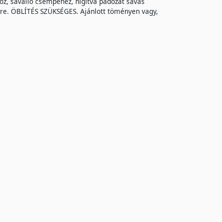
oz, saválló csempéhez, hígítva padozat savas
re. ÖBLÍTÉS SZÜKSÉGES. Ajánlott töményen vagy,