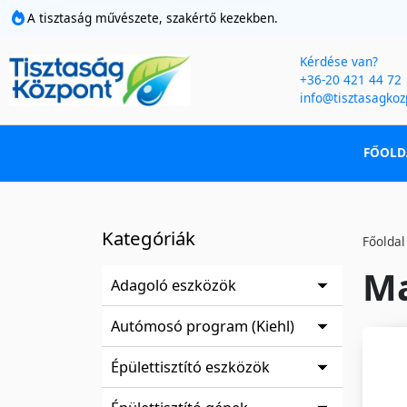
A tisztaság művészete, szakértő kezekben.
Kérdése van?
+36-20 421 44 72
info@tisztasagkoz
FŐOLD
Kategóriák
Főoldal
Ma
Adagoló eszközök
Autómosó program (Kiehl)
Épülettisztító eszközök