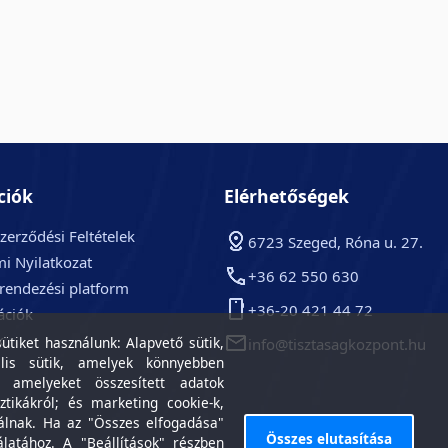
ciók
Elérhetőségek
zerződési Feltételek
6723 Szeged, Róna u. 27.
i Nyilatkozat
+36 62 550 630
arendezési platform
+36-20 421 44 72
ációk
k
tiket használunk: Alapvető sütik,
info@tisztasagkozpont.hu
lis sütik, amelyek könnyebben
, amelyeket összesített adatok
ztikákról; és marketing cookie-k,
álnak. Ha az "Összes elfogadása"
Összes elutasítása
álatához. A "Beállítások" részben