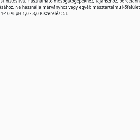
st biztosítva. Használható mosogatógépekhez, fajanszhoz, porcelánh
sához. Ne használja márványhoz vagy egyéb mésztartalmú kőfelület
: 1-10 % pH 1,0 - 3,0 Kiszerelés: 5L