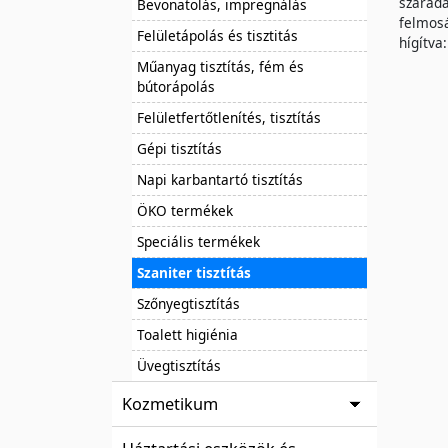
száradá
Bevonatolás, impregnálás
felmosá
Felületápolás és tisztitás
hígítva
Műanyag tisztítás, fém és
bútorápolás
Felületfertőtlenítés, tisztítás
Gépi tisztítás
Napi karbantartó tisztítás
ÖKO termékek
Speciális termékek
Szaniter tisztítás
Szőnyegtisztítás
Toalett higiénia
Üvegtisztítás
Kozmetikum