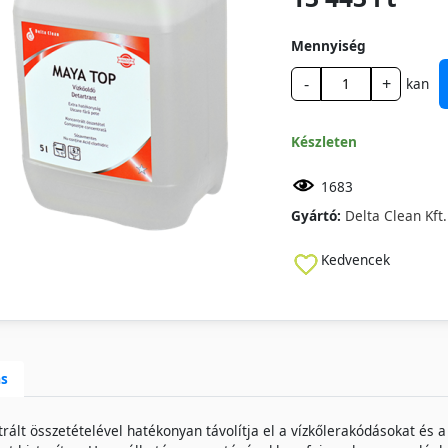
Mennyiség
-
+
kan
Készleten
1683
Gyártó:
Delta Clean Kft.
Kedvencek
ás
rált összetételével hatékonyan távolítja el a vízkőlerakódásokat é