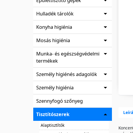
Épülettisztító gépek
Hulladék tárolók
Konyha higiénia
Mosás higiénia
Munka- és egészségvédelmi
termékek
Személy higiénés adagolók
Személy higiénia
Szennyfogó szőnyeg
Leír
Tisztítószerek
Alaptisztítók
Koncent