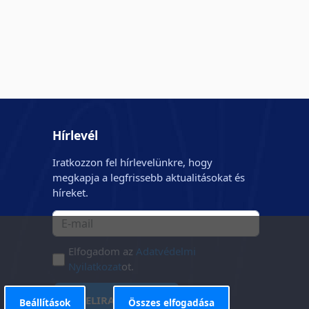
Hírlevél
Iratkozzon fel hírlevelünkre, hogy
megkapja a legfrissebb aktualitásokat és
híreket.
Elfogadom az
Adatvédelmi
Nyilatkozat
ot.
FELIRATKOZÁS
Beállítások
Összes elfogadása