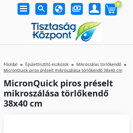
0
Főoldal
Épülettisztító eszközök
Mikroszálas törlőkendő
MicronQuick piros préselt mikroszálása törlőkendő 38x40 cm
MicronQuick piros préselt
mikroszálása törlőkendő
38x40 cm