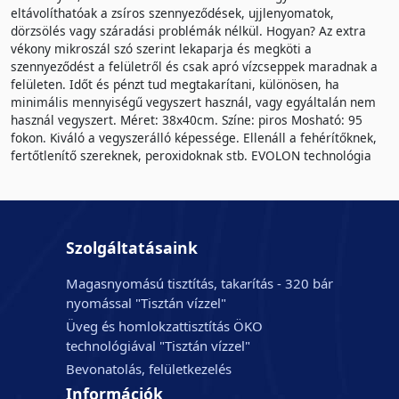
eltávolíthatóak a zsíros szennyeződések, ujjlenyomatok,
dörzsölés vagy száradási problémák nélkül. Hogyan? Az extra
vékony mikroszál szó szerint lekaparja és megköti a
szennyeződést a felületről és csak apró vízcseppek maradnak a
felületen. Időt és pénzt tud megtakarítani, különösen, ha
minimális mennyiségű vegyszert használ, vagy egyáltalán nem
használ vegyszert. Méret: 38x40cm. Színe: piros Mosható: 95
fokon. Kiváló a vegyszerálló képessége. Ellenáll a fehérítőknek,
fertőtlenítő szereknek, peroxidoknak stb. EVOLON technológia
Szolgáltatásaink
Magasnyomású tisztítás, takarítás - 320 bár
nyomással "Tisztán vízzel"
Üveg és homlokzattisztítás ÖKO
technológiával "Tisztán vízzel"
Bevonatolás, felületkezelés
Információk