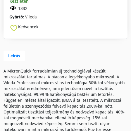
Készleten
1332
Gyártó:
Vileda
Kedvencek
Leírás
A MicronQuick forradalmian új technológiával készült
mikroszálat tartalmaz. A piacon a legvékonyabb mikroszál. A
Vileda Professional mikroszálas technológia 50%-kal vékonyabb
mikroszálat eredményez, ami jelentősen növeli a tisztítás
hatékonyságát. 99.99 % hatékonyságú baktérium letörlés.
Független intézet által igazolt. (BMA által tesztelt). A mikroszál
felületén a szennyeződés felvevő kapacitás 200%-kal nőtt.
Optimalizált tisztítási teljesítmény és nedvszívó kapacitás. 40%-
kal megnövelt mechanikai ellenálló képesség. 15%-kal
megnövelt nedvszívó képesség. Semmi sem tisztít olyan
hatékonyan, mint a mikroszálas törlőkendő. Egy törléssel