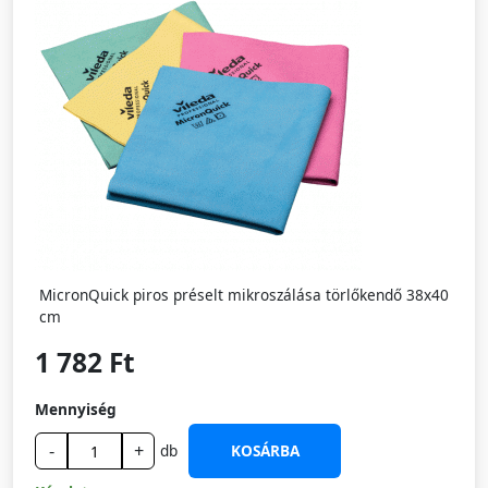
MicronQuick piros préselt mikroszálása törlőkendő 38x40
cm
1 782 Ft
Mennyiség
-
+
db
KOSÁRBA