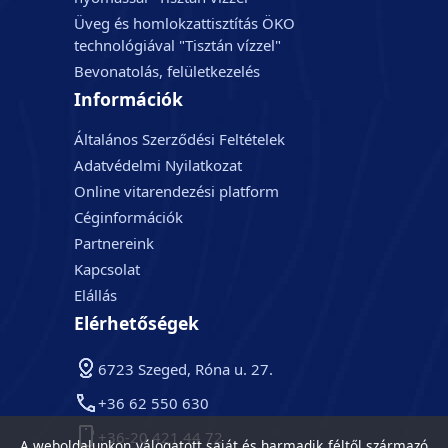
Üveg és homlokzattisztítás ÖKO
technológiával "Tisztán vízzel"
Bevonatolás, felületkezelés
Információk
Általános Szerződési Feltételek
Adatvédelmi Nyilatkozat
Online vitarendezési platform
Céginformációk
Partnereink
Kapcsolat
Elállás
Elérhetőségek
6723 Szeged, Róna u. 27.
+36 62 550 630
+36-20 421 44 72
A weboldalunkon válogatott saját és harmadik féltől származó