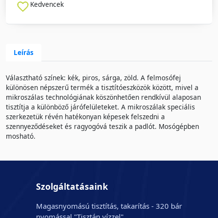
Kedvencek
Leírás
Választható színek: kék, piros, sárga, zöld. A felmosófej
különösen népszerű termék a tisztítóeszközök között, mivel a
mikroszálas technológiának köszönhetően rendkívül alaposan
tisztítja a különböző járófelületeket. A mikroszálak speciális
szerkezetük révén hatékonyan képesek felszedni a
szennyeződéseket és ragyogóvá teszik a padlót. Mosógépben
mosható.
Szolgáltatásaink
Magasnyomású tisztítás, takarítás - 320 bár
nyomással "Tisztán vízzel"