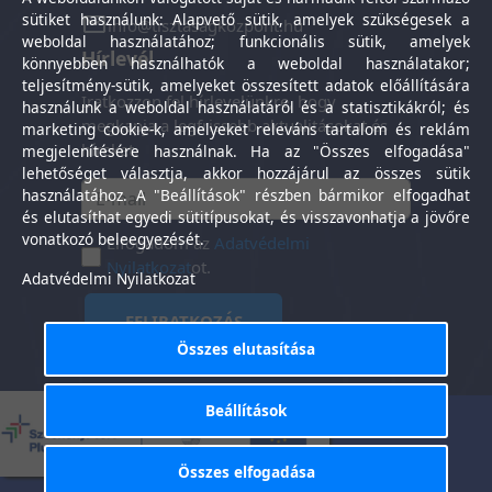
sütiket használunk: Alapvető sütik, amelyek szükségesek a
info@tisztasagkozpont.hu
weboldal használatához; funkcionális sütik, amelyek
Hírlevél
könnyebben használhatók a weboldal használatakor;
teljesítmény-sütik, amelyeket összesített adatok előállítására
Iratkozzon fel hírlevelünkre, hogy
használunk a weboldal használatáról és a statisztikákról; és
megkapja a legfrissebb aktualitásokat és
marketing cookie-k, amelyeket releváns tartalom és reklám
híreket.
megjelenítésére használnak. Ha az "Összes elfogadása"
lehetőséget választja, akkor hozzájárul az összes sütik
használatához. A "Beállítások" részben bármikor elfogadhat
és elutasíthat egyedi sütitípusokat, és visszavonhatja a jövőre
vonatkozó beleegyezését.
Elfogadom az
Adatvédelmi
Nyilatkozat
ot.
Adatvédelmi Nyilatkozat
FELIRATKOZÁS
Összes elutasítása
Beállítások
Általános Szerződési
Adatkezelési
-
Feltételek
tájékoztató
Összes elfogadása
Tisztaság Központ Kft. © 2025. Minden jog