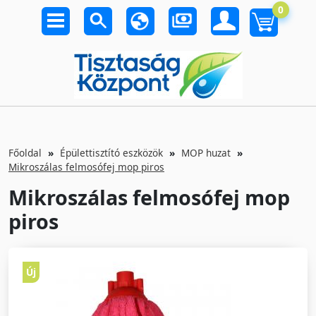
0
Főoldal
Épülettisztító eszközök
MOP huzat
Mikroszálas felmosófej mop piros
Mikroszálas felmosófej mop
piros
Új