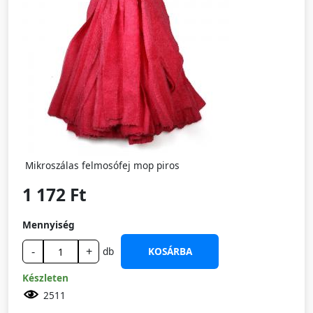
Mikroszálas felmosófej mop piros
1 172 Ft
Mennyiség
-
+
db
KOSÁRBA
Készleten
2511