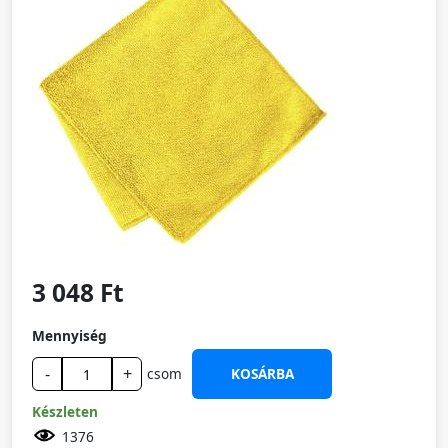
3 048 Ft
Mennyiség
-
+
csom
KOSÁRBA
Készleten
1376