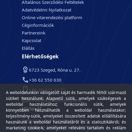
Általános Szerződési Feltételek
Adatvédelmi Nyilatkozat
Online vitarendezési platform
Céginformációk
Partnereink
Kapcsolat
Elállás
Elérhetőségek
6723 Szeged, Róna u. 27.
+36 62 550 630
+36-20 421 44 72
A weboldalunkon válogatott saját és harmadik féltől származó
sütiket használunk: Alapvető sütik, amelyek szükségesek a
info@tisztasagkozpont.hu
weboldal használatához; funkcionális sütik, amelyek
Hírlevél
könnyebben használhatók a weboldal használatakor;
teljesítmény-sütik, amelyeket összesített adatok előállítására
Iratkozzon fel hírlevelünkre, hogy
használunk a weboldal használatáról és a statisztikákról; és
megkapja a legfrissebb aktualitásokat és
marketing cookie-k, amelyeket releváns tartalom és reklám