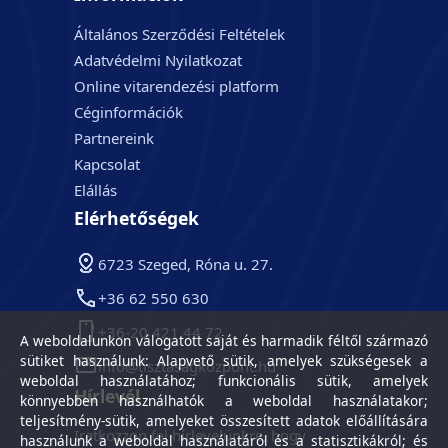
Általános Szerződési Feltételek
Adatvédelmi Nyilatkozat
Online vitarendezési platform
Céginformációk
Partnereink
Kapcsolat
Elállás
Elérhetőségek
6723 Szeged, Róna u. 27.
+36 62 550 630
+36-20 421 44 72
A weboldalunkon válogatott saját és harmadik féltől származó
sütiket használunk: Alapvető sütik, amelyek szükségesek a
info@tisztasagkozpont.hu
weboldal használatához; funkcionális sütik, amelyek
Hírlevél
könnyebben használhatók a weboldal használatakor;
teljesítmény-sütik, amelyeket összesített adatok előállítására
Iratkozzon fel hírlevelünkre, hogy
használunk a weboldal használatáról és a statisztikákról; és