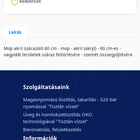
Kedvencek
Leírás
Mop akril szárazoló 60 cm - mop - akril (akryl) - 60 cm-es -
nagyobb területek száraz feltörlésére - szemét összegyűjtésére
Szolgáltatásaink
Magasnyomású tisztítás, takarítás - 320 bár
nyomással "Tisztán vízzel"
Üveg és homlokzattisztítás ÖKO
technológiával "Tisztán vízzel"
Bevonatolás, felületkezelés
Információk