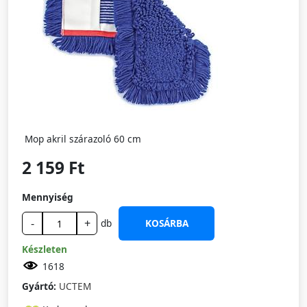
Mop akril szárazoló 60 cm
2 159 Ft
Mennyiség
-
+
db
KOSÁRBA
Készleten
1618
Gyártó:
UCTEM