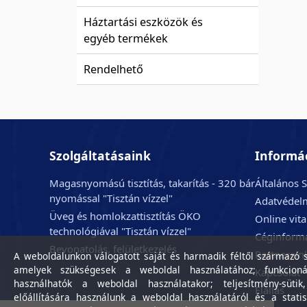
Háztartási eszközök és
egyéb termékek
Rendelhető
Szolgáltatásaink
Informá
Magasnyomású tisztítás, takarítás - 320 bár
Általános S
nyomással "Tisztán vízzel"
Adatvédelm
Üveg és homlokzattisztítás ÖKO
Online vit
technológiával "Tisztán vízzel"
Céginform
Bevonatolás, felületkezelés
Partnerein
A weboldalunkon válogatott saját és harmadik féltől származó sü
amelyek szükségesek a weboldal használatához; funkcioná
Kapcsolat
használhatók a weboldal használatakor; teljesítmény-sütik
Elállás
előállítására használunk a weboldal használatáról és a statis