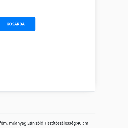
KOSÁRBA
 fém, műanyag Szín:zöld Tisztítószélesség:40 cm