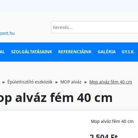
pont.hu
AL
SZOLGÁLTATÁSAINK
REFERENCIÁINK
GALÉRIA
GY.I.K.
Épülettisztító eszközök
MOP alváz
Mop alváz fém 40 cm
p alváz fém 40 cm
Mop alváz fém 40 cm
2 504 Ft