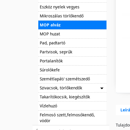
Eszköz nyelek vegyes
Mikroszálas törlőkendő
MOP alváz
MOP huzat
Pad, padtartó
Partvisok, seprűk
Portalanítók
Súrolókefe
Szemétlapát/ szemétszedő
Szivacsok, törlőkendők
Takarítókocsik, kiegészítők
Vízlehuzó
Leír
Felmosó szett,felmosókendő,
vödör
Tulajdo