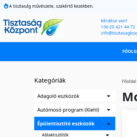
A tisztaság művészete, szakértő kezekben.
Kérdése van?
+36-20 421 44 72
info@tisztasagkoz
FŐOLD
Kategóriák
Főoldal
Mo
Adagoló eszközök
Autómosó program (Kiehl)
Épülettisztító eszközök
Ablaktisztítók