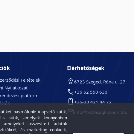
ciók
Elérhetőségek
zerződési Feltételek
6723 Szeged, Róna u. 27.
i Nyilatkozat
+36 62 550 630
arendezési platform
+36-20 421 44 72
ációk
k
tiket használunk: Alapvető sütik,
info@tisztasagkozpont.hu
lis sütik, amelyek könnyebben
, amelyeket összesített adatok
ztikákról; és marketing cookie-k,