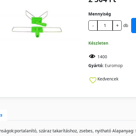
Mennyiség
-
+
db
Készleten
1400
Gyártó:
Euromop
Kedvencek
ás
nságok:portalanító, száraz takarításhoz, zsebes, nyitható Alapanyag: