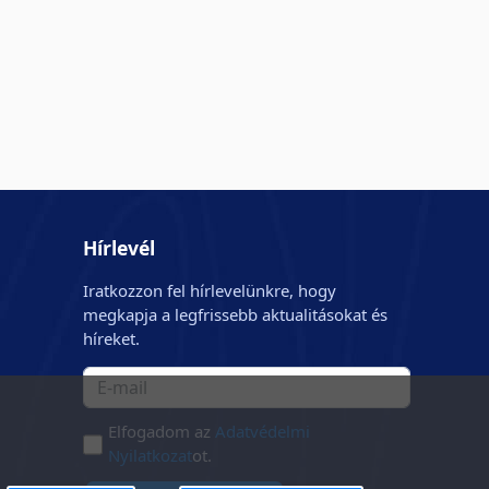
Hírlevél
Iratkozzon fel hírlevelünkre, hogy
megkapja a legfrissebb aktualitásokat és
híreket.
Elfogadom az
Adatvédelmi
Nyilatkozat
ot.