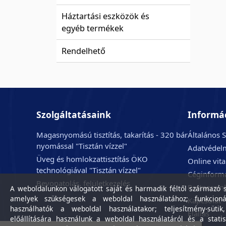
Háztartási eszközök és
egyéb termékek
Rendelhető
Szolgáltatásaink
Informá
Magasnyomású tisztítás, takarítás - 320 bár
Általános S
nyomással "Tisztán vízzel"
Adatvédelm
Üveg és homlokzattisztítás ÖKO
Online vit
technológiával "Tisztán vízzel"
Céginform
Bevonatolás, felületkezelés
Partnerein
A weboldalunkon válogatott saját és harmadik féltől származó sü
amelyek szükségesek a weboldal használatához; funkcioná
Kapcsolat
használhatók a weboldal használatakor; teljesítmény-sütik
Elállás
előállítására használunk a weboldal használatáról és a statis