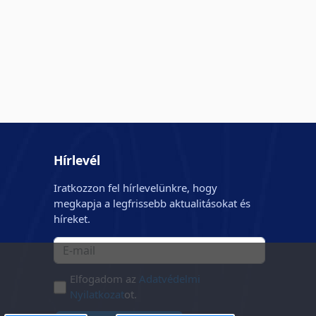
Hírlevél
Iratkozzon fel hírlevelünkre, hogy
megkapja a legfrissebb aktualitásokat és
híreket.
Elfogadom az
Adatvédelmi
Nyilatkozat
ot.