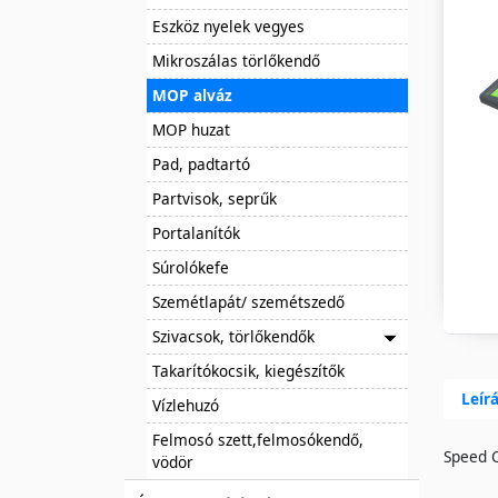
Eszköz nyelek vegyes
Mikroszálas törlőkendő
MOP alváz
MOP huzat
Pad, padtartó
Partvisok, seprűk
Portalanítók
Súrolókefe
Szemétlapát/ szemétszedő
Szivacsok, törlőkendők
Takarítókocsik, kiegészítők
Leír
Vízlehuzó
Felmosó szett,felmosókendő,
Speed C
vödör