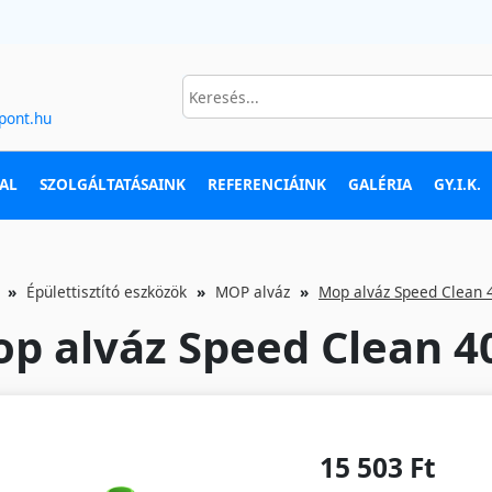
pont.hu
AL
SZOLGÁLTATÁSAINK
REFERENCIÁINK
GALÉRIA
GY.I.K.
Épülettisztító eszközök
MOP alváz
Mop alváz Speed Clean 
p alváz Speed Clean 4
15 503 Ft