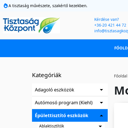
A tisztaság művészete, szakértő kezekben.
Kérdése van?
+36-20 421 44 72
info@tisztasagkoz
FŐOLD
Kategóriák
Főoldal
Mo
Adagoló eszközök
Autómosó program (Kiehl)
Épülettisztító eszközök
Ablaktisztítók