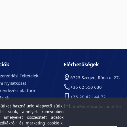
ciók
Elérhetőségek
zerződési Feltételek
6723 Szeged, Róna u. 27.
i Nyilatkozat
+36 62 550 630
arendezési platform
+36-20 421 44 72
ációk
k
tiket használunk: Alapvető sütik,
info@tisztasagkozpont.hu
lis sütik, amelyek könnyebben
, amelyeket összesített adatok
ztikákról; és marketing cookie-k,