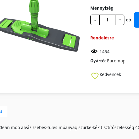
Mennyiség
-
+
db
Rendelésre
1464
Gyártó:
Euromop
Kedvencek
ás
lean mop alváz zsebes-füles műanyag szürke-kék tisztítószélesség 