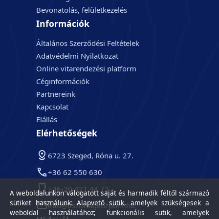
Bevonatolás, felületkezelés
Információk
Általános Szerződési Feltételek
Adatvédelmi Nyilatkozat
Online vitarendezési platform
Céginformációk
Partnereink
Kapcsolat
Elállás
Elérhetőségek
6723 Szeged, Róna u. 27.
+36 62 550 630
+36-20 421 44 72
A weboldalunkon válogatott saját és harmadik féltől származó
sütiket használunk: Alapvető sütik, amelyek szükségesek a
info@tisztasagkozpont.hu
weboldal használatához; funkcionális sütik, amelyek