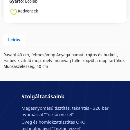
Gyártó:
Ecolab
Kedvencek
Leírás
Rasant 40 cm, felmosómop Anyaga pamut, rojtos és hurkolt,
zsebes kivitelű mop, mely műanyag füllel rögzűl a mop tartóhoz.
Munkaszélesség: 40 cm
Szolgáltatásaink
Magasnyomású tisztítás, takarítás - 320 bár
nyomással "Tisztán vízzel"
Üveg és homlokzattisztítás ÖKO
technológiával "Tisztán vízzel"