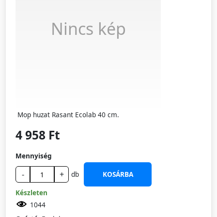
Nincs kép
Mop huzat Rasant Ecolab 40 cm.
4 958 Ft
Mennyiség
-
+
db
KOSÁRBA
Készleten
1044