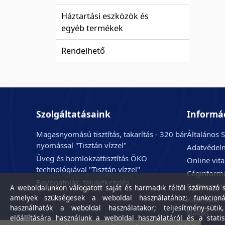
Háztartási eszközök és
egyéb termékek
Rendelhető
Szolgáltatásaink
Informá
Magasnyomású tisztítás, takarítás - 320 bár
Általános S
nyomással "Tisztán vízzel"
Adatvédelm
Üveg és homlokzattisztítás ÖKO
Online vit
technológiával "Tisztán vízzel"
Céginform
Bevonatolás, felületkezelés
Partnerein
A weboldalunkon válogatott saját és harmadik féltől származó sü
amelyek szükségesek a weboldal használatához; funkcioná
Kapcsolat
használhatók a weboldal használatakor; teljesítmény-sütik
Elállás
előállítására használunk a weboldal használatáról és a statis