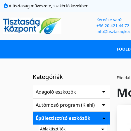
A tisztaság művészete, szakértő kezekben.
Kérdése van?
+36-20 421 44 72
info@tisztasagkoz
FŐOLD
Kategóriák
Főoldal
Mo
Adagoló eszközök
Autómosó program (Kiehl)
Épülettisztító eszközök
Ablaktisztítók