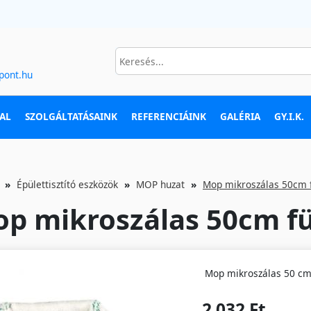
pont.hu
AL
SZOLGÁLTATÁSAINK
REFERENCIÁINK
GALÉRIA
GY.I.K.
Épülettisztító eszközök
MOP huzat
Mop mikroszálas 50cm f
p mikroszálas 50cm fü
Mop mikroszálas 50 cm 
2 032 Ft