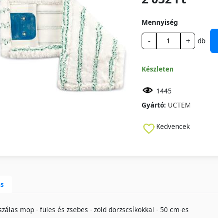
Mennyiség
-
+
db
Készleten
1445
Gyártó:
UCTEM
Kedvencek
ás
szálas mop - füles és zsebes - zöld dörzscsíkokkal - 50 cm-es