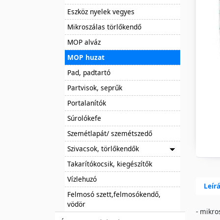
Eszköz nyelek vegyes
Mikroszálas törlőkendő
MOP alváz
MOP huzat
Pad, padtartó
Partvisok, seprűk
Portalanítók
Súrolókefe
Szemétlapát/ szemétszedő
Szivacsok, törlőkendők
Takarítókocsik, kiegészítők
Vízlehuzó
Leír
Felmosó szett,felmosókendő,
vödör
- mikro