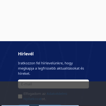
Hírlevél
Iratkozzon fel hírlevelünkre, hogy
megkapja a legfrissebb aktualitásokat és
híreket.
Elfogadom az
Adatvédelmi
Nyilatkozat
ot.