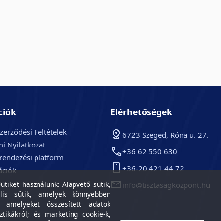
ciók
Elérhetőségek
zerződési Feltételek
6723 Szeged, Róna u. 27.
i Nyilatkozat
+36 62 550 630
arendezési platform
+36-20 421 44 72
ációk
k
tiket használunk: Alapvető sütik,
info@tisztasagkozpont.hu
lis sütik, amelyek könnyebben
, amelyeket összesített adatok
ztikákról; és marketing cookie-k,