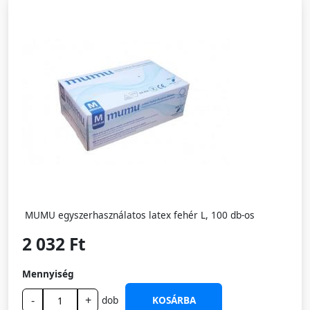
MUMU egyszerhasználatos latex fehér L, 100 db-os
2 032 Ft
Mennyiség
-
+
dob
KOSÁRBA