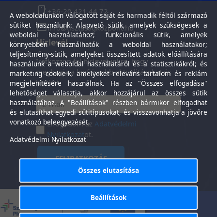
+36-20 421 44 72
A weboldalunkon válogatott saját és harmadik féltől származó
sütiket használunk: Alapvető sütik, amelyek szükségesek a
info@tisztasagkozpont.hu
weboldal használatához; funkcionális sütik, amelyek
Hírlevél
könnyebben használhatók a weboldal használatakor;
teljesítmény-sütik, amelyeket összesített adatok előállítására
Iratkozzon fel hírlevelünkre, hogy
használunk a weboldal használatáról és a statisztikákról; és
megkapja a legfrissebb aktualitásokat és
marketing cookie-k, amelyeket releváns tartalom és reklám
híreket.
megjelenítésére használnak. Ha az "Összes elfogadása"
lehetőséget választja, akkor hozzájárul az összes sütik
használatához. A "Beállítások" részben bármikor elfogadhat
és elutasíthat egyedi sütitípusokat, és visszavonhatja a jövőre
vonatkozó beleegyezését.
Elfogadom az
Adatvédelmi
Nyilatkozat
ot.
Adatvédelmi Nyilatkozat
FELIRATKOZÁS
Összes elutasítása
Beállítások
Általános Szerződési
Adatkezelési
-
Feltételek
tájékoztató