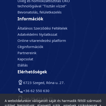
Üveg és homlokzattisztítás ÖKO
technológiával "Tisztán vízzel"
Bevonatolás, felületkezelés
Információk
Általános Szerződési Feltételek
Adatvédelmi Nyilatkozat
Online vitarendezési platform
Céginformációk
Partnereink
Kapcsolat
Elállás
Elérhetőségek
6723 Szeged, Róna u. 27.
+36 62 550 630
+36-20 421 44 72
A weboldalunkon válogatott saját és harmadik féltől származó
sütiket használunk: Alapvető sütik, amelyek szükségesek a