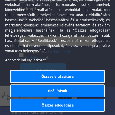
info@tisztasagkozpont.hu
weboldal használatához; funkcionális sütik, amelyek
Hírlevél
könnyebben használhatók a weboldal használatakor;
teljesítmény-sütik, amelyeket összesített adatok előállítására
Iratkozzon fel hírlevelünkre, hogy
használunk a weboldal használatáról és a statisztikákról; és
megkapja a legfrissebb aktualitásokat és
marketing cookie-k, amelyeket releváns tartalom és reklám
híreket.
megjelenítésére használnak. Ha az "Összes elfogadása"
lehetőséget választja, akkor hozzájárul az összes sütik
használatához. A "Beállítások" részben bármikor elfogadhat
és elutasíthat egyedi sütitípusokat, és visszavonhatja a jövőre
vonatkozó beleegyezését.
Elfogadom az
Adatvédelmi
Nyilatkozat
ot.
Adatvédelmi Nyilatkozat
FELIRATKOZÁS
Összes elutasítása
Beállítások
Általános Szerződési
Adatkezelési
-
Feltételek
tájékoztató
Összes elfogadása
Tisztaság Központ Kft. © 2025. Minden jog
fenntartva. Készítette:
I.T.C. Kft.