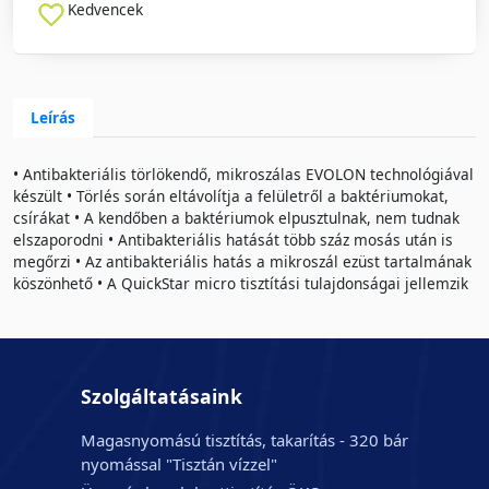
Kedvencek
Leírás
• Antibakteriális törlökendő, mikroszálas EVOLON technológiával
készült • Törlés során eltávolítja a felületről a baktériumokat,
csírákat • A kendőben a baktériumok elpusztulnak, nem tudnak
elszaporodni • Antibakteriális hatását több száz mosás után is
megőrzi • Az antibakteriális hatás a mikroszál ezüst tartalmának
köszönhető • A QuickStar micro tisztítási tulajdonságai jellemzik
Szolgáltatásaink
Magasnyomású tisztítás, takarítás - 320 bár
nyomással "Tisztán vízzel"