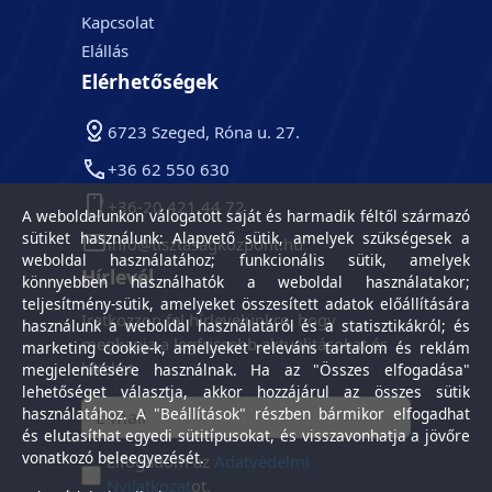
Kapcsolat
Elállás
Elérhetőségek
6723 Szeged, Róna u. 27.
+36 62 550 630
+36-20 421 44 72
A weboldalunkon válogatott saját és harmadik féltől származó
sütiket használunk: Alapvető sütik, amelyek szükségesek a
info@tisztasagkozpont.hu
weboldal használatához; funkcionális sütik, amelyek
Hírlevél
könnyebben használhatók a weboldal használatakor;
teljesítmény-sütik, amelyeket összesített adatok előállítására
Iratkozzon fel hírlevelünkre, hogy
használunk a weboldal használatáról és a statisztikákról; és
megkapja a legfrissebb aktualitásokat és
marketing cookie-k, amelyeket releváns tartalom és reklám
híreket.
megjelenítésére használnak. Ha az "Összes elfogadása"
lehetőséget választja, akkor hozzájárul az összes sütik
használatához. A "Beállítások" részben bármikor elfogadhat
és elutasíthat egyedi sütitípusokat, és visszavonhatja a jövőre
vonatkozó beleegyezését.
Elfogadom az
Adatvédelmi
Nyilatkozat
ot.