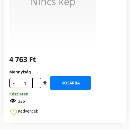
Nincs kép
4 763 Ft
Mennyiség
-
+
db
KOSÁRBA
Készleten
326
Kedvencek