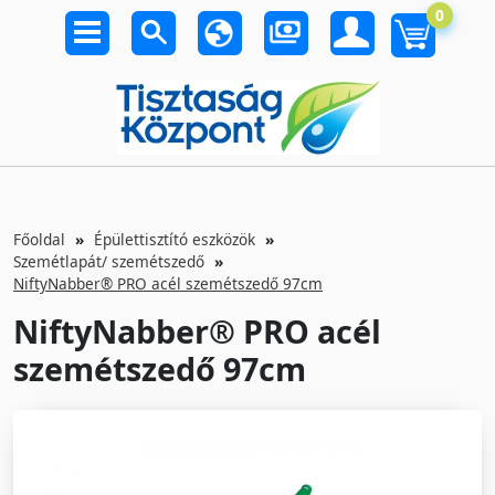
0
Főoldal
Épülettisztító eszközök
Szemétlapát/ szemétszedő
NiftyNabber® PRO acél szemétszedő 97cm
NiftyNabber® PRO acél
szemétszedő 97cm