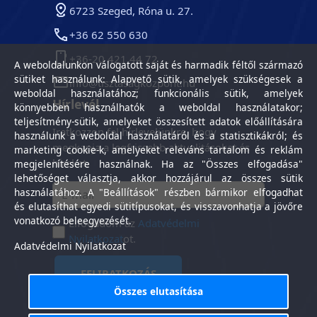
6723 Szeged, Róna u. 27.
+36 62 550 630
+36-20 421 44 72
A weboldalunkon válogatott saját és harmadik féltől származó
sütiket használunk: Alapvető sütik, amelyek szükségesek a
info@tisztasagkozpont.hu
weboldal használatához; funkcionális sütik, amelyek
Hírlevél
könnyebben használhatók a weboldal használatakor;
teljesítmény-sütik, amelyeket összesített adatok előállítására
Iratkozzon fel hírlevelünkre, hogy
használunk a weboldal használatáról és a statisztikákról; és
megkapja a legfrissebb aktualitásokat és
marketing cookie-k, amelyeket releváns tartalom és reklám
híreket.
megjelenítésére használnak. Ha az "Összes elfogadása"
lehetőséget választja, akkor hozzájárul az összes sütik
használatához. A "Beállítások" részben bármikor elfogadhat
és elutasíthat egyedi sütitípusokat, és visszavonhatja a jövőre
vonatkozó beleegyezését.
Elfogadom az
Adatvédelmi
Nyilatkozat
ot.
Adatvédelmi Nyilatkozat
FELIRATKOZÁS
Összes elutasítása