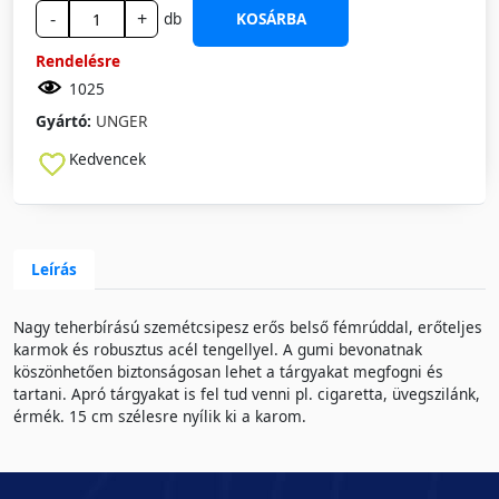
-
+
db
KOSÁRBA
Rendelésre
1025
Gyártó:
UNGER
Kedvencek
Leírás
Nagy teherbírású szemétcsipesz erős belső fémrúddal, erőteljes
karmok és robusztus acél tengellyel. A gumi bevonatnak
köszönhetően biztonságosan lehet a tárgyakat megfogni és
tartani. Apró tárgyakat is fel tud venni pl. cigaretta, üvegszilánk,
érmék. 15 cm szélesre nyílik ki a karom.