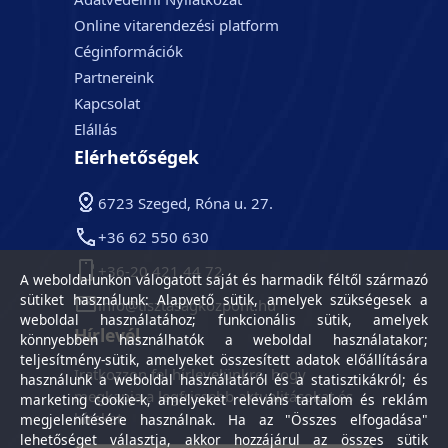
Online vitarendezési platform
Céginformációk
Partnereink
Kapcsolat
Elállás
Elérhetőségek
6723 Szeged, Róna u. 27.
+36 62 550 630
+36-20 421 44 72
A weboldalunkon válogatott saját és harmadik féltől származó
sütiket használunk: Alapvető sütik, amelyek szükségesek a
info@tisztasagkozpont.hu
weboldal használatához; funkcionális sütik, amelyek
Hírlevél
könnyebben használhatók a weboldal használatakor;
teljesítmény-sütik, amelyeket összesített adatok előállítására
Iratkozzon fel hírlevelünkre, hogy
használunk a weboldal használatáról és a statisztikákról; és
megkapja a legfrissebb aktualitásokat és
marketing cookie-k, amelyeket releváns tartalom és reklám
híreket.
megjelenítésére használnak. Ha az "Összes elfogadása"
lehetőséget választja, akkor hozzájárul az összes sütik