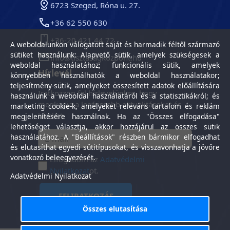
6723 Szeged, Róna u. 27.
+36 62 550 630
+36-20 421 44 72
A weboldalunkon válogatott saját és harmadik féltől származó
sütiket használunk: Alapvető sütik, amelyek szükségesek a
info@tisztasagkozpont.hu
weboldal használatához; funkcionális sütik, amelyek
Hírlevél
könnyebben használhatók a weboldal használatakor;
teljesítmény-sütik, amelyeket összesített adatok előállítására
Iratkozzon fel hírlevelünkre, hogy
használunk a weboldal használatáról és a statisztikákról; és
megkapja a legfrissebb aktualitásokat és
marketing cookie-k, amelyeket releváns tartalom és reklám
híreket.
megjelenítésére használnak. Ha az "Összes elfogadása"
lehetőséget választja, akkor hozzájárul az összes sütik
használatához. A "Beállítások" részben bármikor elfogadhat
és elutasíthat egyedi sütitípusokat, és visszavonhatja a jövőre
vonatkozó beleegyezését.
Elfogadom az
Adatvédelmi
Nyilatkozat
ot.
Adatvédelmi Nyilatkozat
FELIRATKOZÁS
Összes elutasítása