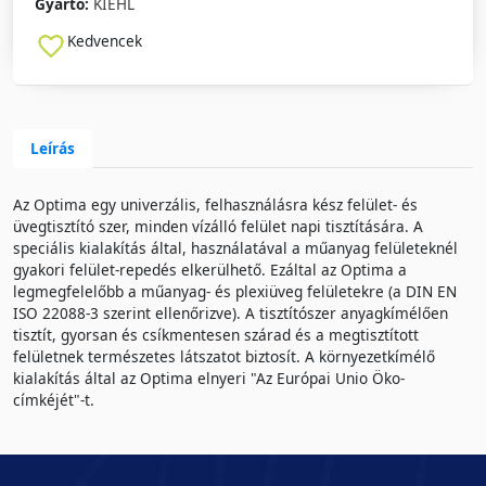
Gyártó:
KIEHL
Kedvencek
Leírás
Az Optima egy univerzális, felhasználásra kész felület- és
üvegtisztító szer, minden vízálló felület napi tisztítására. A
speciális kialakítás által, használatával a műanyag felületeknél
gyakori felület-repedés elkerülhető. Ezáltal az Optima a
legmegfelelőbb a műanyag- és plexiüveg felületekre (a DIN EN
ISO 22088-3 szerint ellenőrizve). A tisztítószer anyagkímélően
tisztít, gyorsan és csíkmentesen szárad és a megtisztított
felületnek természetes látszatot biztosít. A környezetkímélő
kialakítás által az Optima elnyeri "Az Európai Unio Öko-
címkéjét"-t.