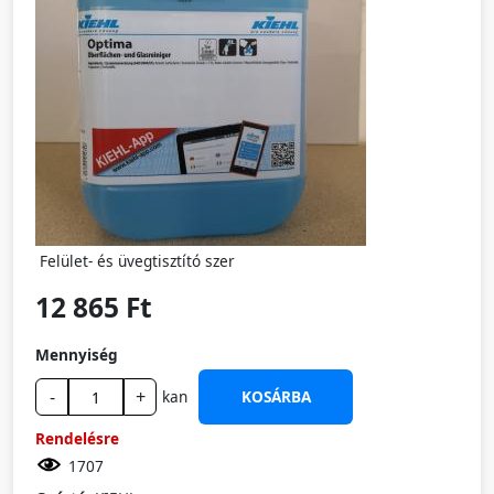
Felület- és üvegtisztító szer
12 865 Ft
Mennyiség
-
+
kan
KOSÁRBA
Rendelésre
1707